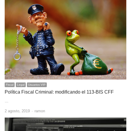
Fiscal
Legal
Usuarios VIP
Política Fiscal Criminal: modificando el 113-BIS CFF
…
Author
2 agosto, 2019
ramon