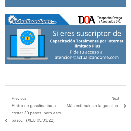
Navegación
Previous
Next
Previous
Next
El litro de gasolina iba a
Más estímulos a la gasolina.
de
post:
post:
costar 30 pesos, pero esto
entradas
pasó… (XEU 05/03/22)