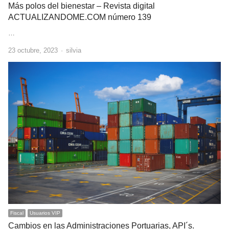
Más polos del bienestar – Revista digital
ACTUALIZANDOME.COM número 139
…
Author
23 octubre, 2023
silvia
Fiscal
Usuarios VIP
Cambios en las Administraciones Portuarias, API´s.