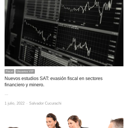
Fiscal
Usuarios VIP
Nuevos estudios SAT: evasión fiscal en sectores
financiero y minero.
…
Author
1 julio, 2022
Salvador Cucurachi