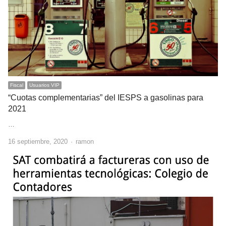
Fiscal
Usuarios VIP
“Cuotas complementarias” del IESPS a gasolinas para
2021
…
Author
16 septiembre, 2020
ramon