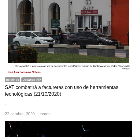
boletines
Usuarios VIP
SAT combatirá a factureras con uso de herramientas
tecnológicas (21/10/2020)
…
Author
22 octubre, 2020
ramon