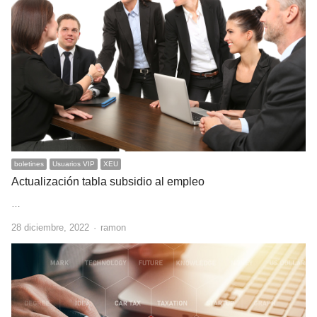
boletines
Usuarios VIP
XEU
Actualización tabla subsidio al empleo
…
Author
28 diciembre, 2022
ramon