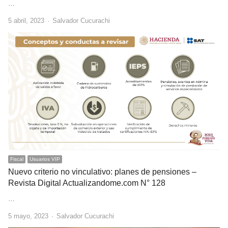
…
Author
5 abril, 2023
Salvador Cucurachi
Fiscal
Usuarios VIP
Nuevo criterio no vinculativo: planes de pensiones –
Revista Digital Actualizandome.com N° 128
…
Author
5 mayo, 2023
Salvador Cucurachi