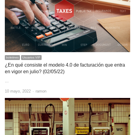
boletines
Usuarios VIP
¿En qué consiste el modelo 4.0 de facturación que entra
en vigor en julio? (02/05/22)
…
Author
10 mayo, 2022
ramon