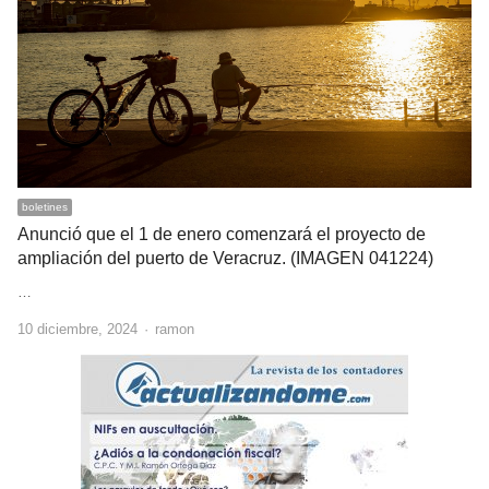
boletines
Anunció que el 1 de enero comenzará el proyecto de
ampliación del puerto de Veracruz. (IMAGEN 041224)
…
Author
10 diciembre, 2024
ramon