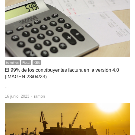
boletines
Fiscal
XEU
El 99% de los contribuyentes factura en la versión 4.0
(IMAGEN 23/04/23)
…
Author
16 junio, 2023
ramon