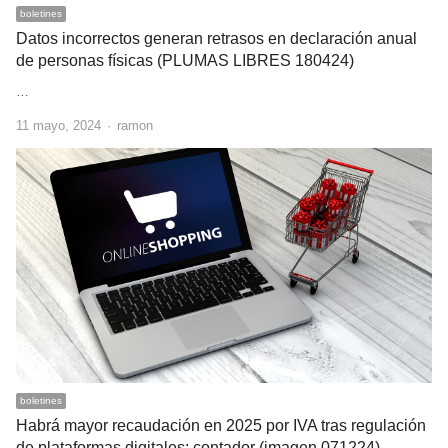
boletines
Datos incorrectos generan retrasos en declaración anual
de personas físicas (PLUMAS LIBRES 180424)
…
Author
11 mayo, 2024
ramon
boletines
Habrá mayor recaudación en 2025 por IVA tras regulación
de plataformas digitales: contador (imagen 071224)