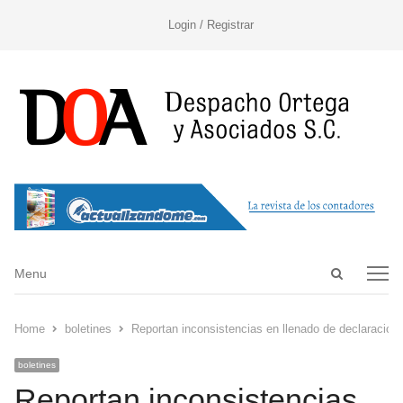
Login / Registrar
Open
Menu
Menu
search
panel
Home
boletines
Reportan inconsistencias en llenado de declaracion
boletines
Reportan inconsistencias