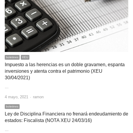
boletines
XEU
Impuesto a las herencias es un doble gravamen, espanta
inversiones y atenta contra el patrimonio (XEU
30/04/2021)
…
Author
4 mayo, 2021
ramon
boletines
Ley de Disciplina Financiera no frenará endeudamiento de
estados: Fiscalista (NOTA XEU 24/03/16)
…