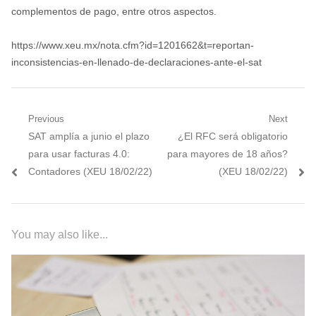
complementos de pago, entre otros aspectos.
https://www.xeu.mx/nota.cfm?id=1201662&t=reportan-
inconsistencias-en-llenado-de-declaraciones-ante-el-sat
Navegación
Previous
Next
Previous
Next
SAT amplía a junio el plazo
¿El RFC será obligatorio
de
post:
post:
para usar facturas 4.0:
para mayores de 18 años?
entradas
Contadores (XEU 18/02/22)
(XEU 18/02/22)
You may also like...