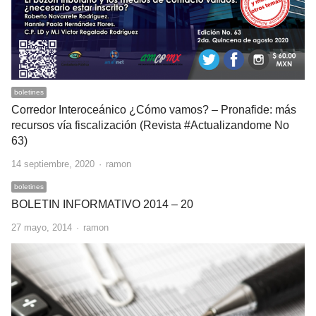
boletines
Corredor Interoceánico ¿Cómo vamos? – Pronafide: más
recursos vía fiscalización (Revista #Actualizandome No
63)
Author
14 septiembre, 2020
ramon
boletines
BOLETIN INFORMATIVO 2014 – 20
Author
27 mayo, 2014
ramon