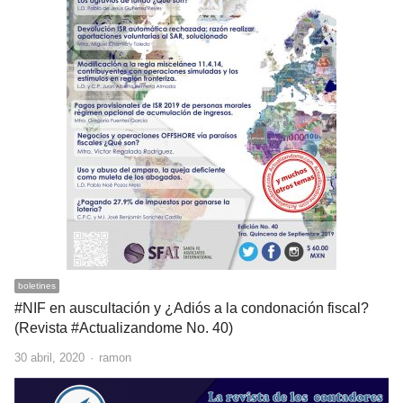
boletines
#NIF en auscultación y ¿Adiós a la condonación fiscal?
(Revista #Actualizandome No. 40)
Author
30 abril, 2020
ramon