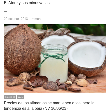
El Afore y sus minusvalías
…
Author
22 octubre, 2013
ramon
boletines
XEU
Precios de los alimentos se mantienen altos, pero la
tendencia es a la baja (NV 30/06/23)