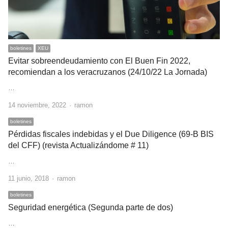
boletines
XEU
Evitar sobreendeudamiento con El Buen Fin 2022,
recomiendan a los veracruzanos (24/10/22 La Jornada)
…
Author
14 noviembre, 2022
ramon
boletines
Pérdidas fiscales indebidas y el Due Diligence (69-B BIS
del CFF) (revista Actualizándome # 11)
…
Author
11 junio, 2018
ramon
boletines
Seguridad energética (Segunda parte de dos)
…