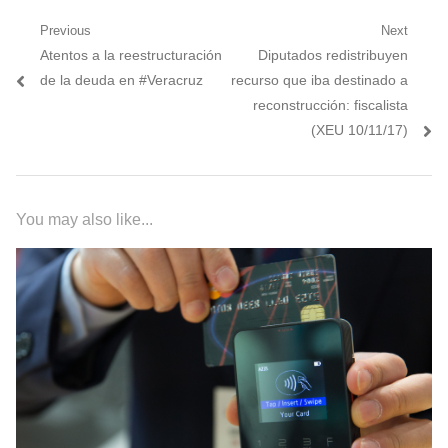
Navegación
Previous
Next
Previous
Next
Atentos a la reestructuración
Diputados redistribuyen
de
post:
post:
de la deuda en #Veracruz
recurso que iba destinado a
entradas
reconstrucción: fiscalista
(XEU 10/11/17)
You may also like...