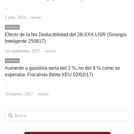
…
Author
1 julio, 2023
ramon
boletines
Efecto de la No Deducibilidad del 28-XXX LISR (Sinergia
Inteligente 250817)
Author
19 septiembre, 2017
ramon
boletines
Aumento a gasolina sería del 2 %, no del 8 % como se
esperaba: Fiscalista (Nota XEU 02/02/17)
…
Author
10 febrero, 2017
ramon
Buscar: