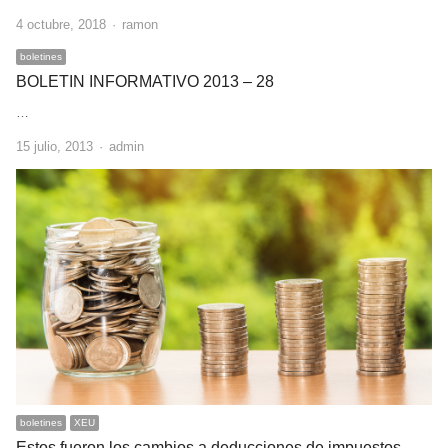
Author
4 octubre, 2018
ramon
boletines
BOLETIN INFORMATIVO 2013 – 28
…
Author
15 julio, 2013
admin
boletines
XEU
Estos fueron los cambios a deducciones de impuestos