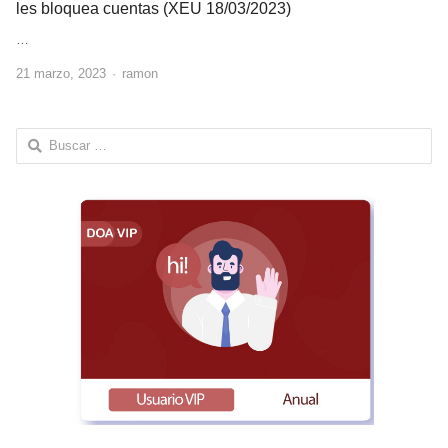
les bloquea cuentas (XEU 18/03/2023)
…
Author
21 marzo, 2023
ramon
Buscar: