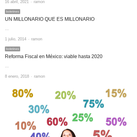
Author
16 abril, 2021
ramon
boletines
UN MILLONARIO QUE ES MILLONARIO
…
Author
1 julio, 2014
ramon
boletines
Reforma Fiscal en México: viable hasta 2020
…
Author
8 enero, 2018
ramon