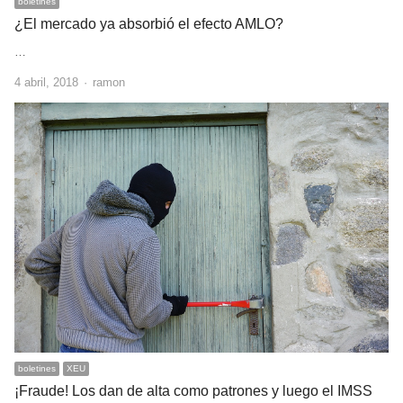
boletines
¿El mercado ya absorbió el efecto AMLO?
…
Author
4 abril, 2018
ramon
boletines
XEU
¡Fraude! Los dan de alta como patrones y luego el IMSS