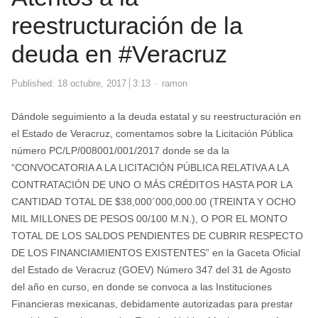
reestructuración de la
deuda en #Veracruz
Author
Published:
18 octubre, 2017
3:13
ramon
Dándole seguimiento a la deuda estatal y su reestructuración en
el Estado de Veracruz, comentamos sobre la Licitación Pública
número PC/LP/008001/001/2017 donde se da la
“CONVOCATORIA A LA LICITACIÓN PÚBLICA RELATIVA A LA
CONTRATACIÓN DE UNO O MÁS CRÉDITOS HASTA POR LA
CANTIDAD TOTAL DE $38,000´000,000.00 (TREINTA Y OCHO
MIL MILLONES DE PESOS 00/100 M.N.), O POR EL MONTO
TOTAL DE LOS SALDOS PENDIENTES DE CUBRIR RESPECTO
DE LOS FINANCIAMIENTOS EXISTENTES” en la Gaceta Oficial
del Estado de Veracruz (GOEV) Número 347 del 31 de Agosto
del año en curso, en donde se convoca a las Instituciones
Financieras mexicanas, debidamente autorizadas para prestar