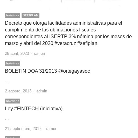
boletines
SEFIPLAN
Decreto que otorga facilidades administrativas para el
cumplimiento de las obligaciones fiscales
correspondientes al ISERTP 3% nómina por los meses de
marzo y abril del 2020 #veracruz #sefiplan
Author
29 abril, 2020
ramon
boletines
BOLETIN DOA 31/2013 @ortegayasoc
…
Author
2 agosto, 2013
admin
boletines
Ley #FINTECH (iniciativa)
…
Author
21 septiembre, 2017
ramon