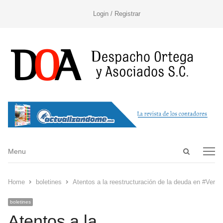
Login / Registrar
Open
Menu
Menu
search
panel
Home
boletines
Atentos a la reestructuración de la deuda en #Verac
boletines
Atentos a la