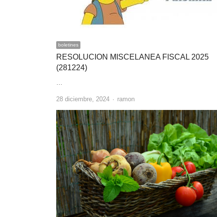
boletines
RESOLUCION MISCELANEA FISCAL 2025
(281224)
…
Author
28 diciembre, 2024
ramon