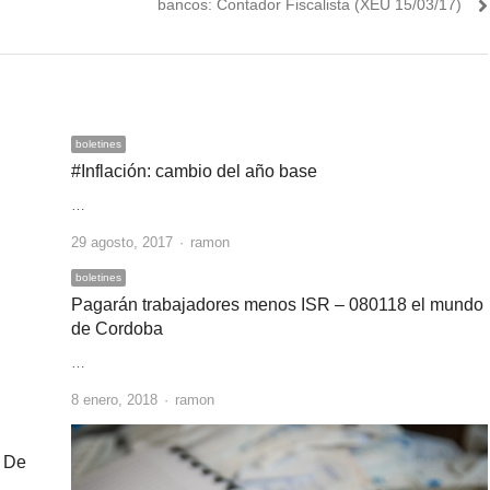
post:
bancos: Contador Fiscalista (XEU 15/03/17)
boletines
#Inflación: cambio del año base
…
Author
29 agosto, 2017
ramon
boletines
Pagarán trabajadores menos ISR – 080118 el mundo
de Cordoba
…
Author
8 enero, 2018
ramon
 De