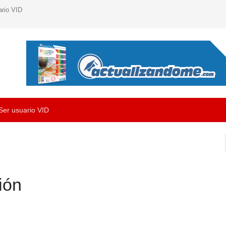
ario VID
Ser usuario VID
ión