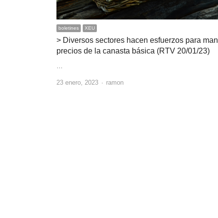
boletines
XEU
> Diversos sectores hacen esfuerzos para man
precios de la canasta básica (RTV 20/01/23)
…
Author
23 enero, 2023
ramon