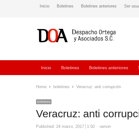
Inicio
Boletines
Boletines anteriores
Ser usu
Inicio
Boletines
Boletines anteriores
Home
boletines
Veracruz: anti corrupción
boletines
Veracruz: anti corrupc
Author
Published:
24 marzo, 2017
1:50
ramon