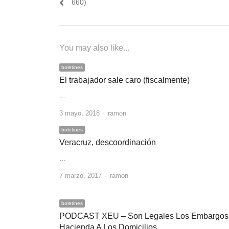
post:
660)
entradas
You may also like...
boletines
El trabajador sale caro (fiscalmente)
…
Author
3 mayo, 2018
ramon
boletines
Veracruz, descoordinación
…
Author
7 marzo, 2017
ramon
boletines
PODCAST XEU – Son Legales Los Embargos
Hacienda A Los Domicilios