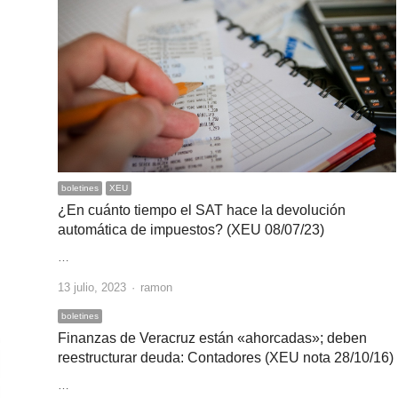
boletines
XEU
¿En cuánto tiempo el SAT hace la devolución
automática de impuestos? (XEU 08/07/23)
…
Author
13 julio, 2023
ramon
boletines
Finanzas de Veracruz están «ahorcadas»; deben
reestructurar deuda: Contadores (XEU nota 28/10/16)
…