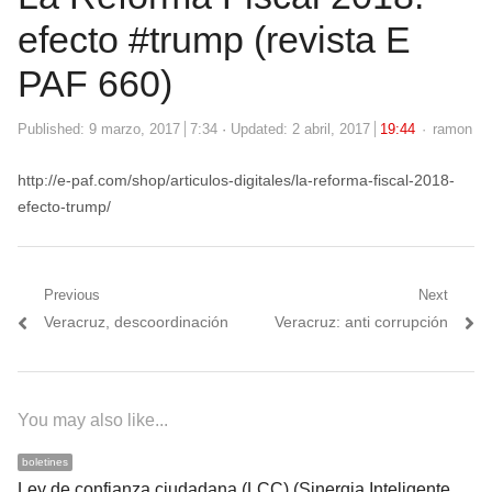
efecto #trump (revista E
PAF 660)
Author
Published:
9 marzo, 2017
7:34
Updated: 2 abril, 2017
19:44
ramon
http://e-paf.com/shop/articulos-digitales/la-reforma-fiscal-2018-
efecto-trump/
Navegación
Previous
Next
Previous
Next
Veracruz, descoordinación
Veracruz: anti corrupción
de
post:
post:
entradas
You may also like...
boletines
Ley de confianza ciudadana (LCC) (Sinergia Inteligente