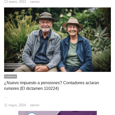
Author
13 enero, 2022
ramon
boletines
¿Nuevo impuesto a pensiones? Contadores aclaran
rumores (El dictamen 110224)
…
Author
11 mayo, 2024
ramon