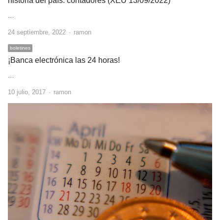
historia del país: contadores (XEU 13/09/2022)
…
Author
24 septiembre, 2022
ramon
boletines
¡Banca electrónica las 24 horas!
…
Author
10 julio, 2017
ramon