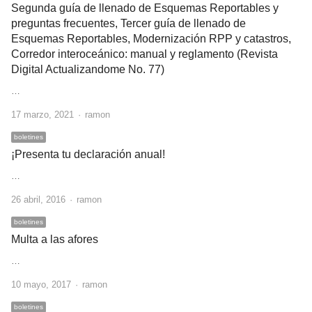
Segunda guía de llenado de Esquemas Reportables y
preguntas frecuentes, Tercer guía de llenado de
Esquemas Reportables, Modernización RPP y catastros,
Corredor interoceánico: manual y reglamento (Revista
Digital Actualizandome No. 77)
…
Author
17 marzo, 2021
ramon
boletines
¡Presenta tu declaración anual!
…
Author
26 abril, 2016
ramon
boletines
Multa a las afores
…
Author
10 mayo, 2017
ramon
boletines