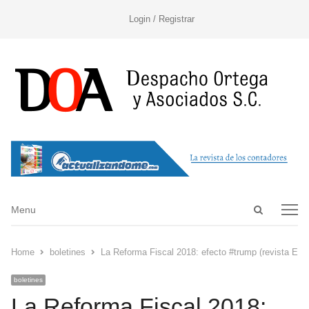
Login / Registrar
Open
Menu
Menu
search
panel
Home
boletines
La Reforma Fiscal 2018: efecto #trump (revista E P
boletines
La Reforma Fiscal 2018: