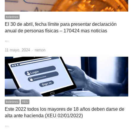
boletines
El 30 de abril, fecha límite para presentar declaración
anual de personas físicas – 170424 mas noticias
…
Author
11 mayo, 2024
ramon
boletines
XEU
Este 2022 todos los mayores de 18 años deben darse de
alta ante hacienda (XEU 02/01/2022)
…