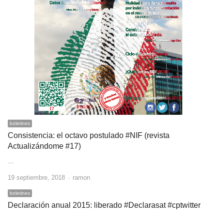
boletines
Consistencia: el octavo postulado #NIF (revista
Actualizándome #17)
…
Author
19 septiembre, 2018
ramon
boletines
Declaración anual 2015: liberado #Declarasat #cptwitter