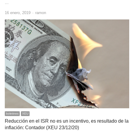
…
Author
16 enero, 2019
ramon
boletines
XEU
Reducción en el ISR no es un incentivo, es resultado de la
inflación: Contador (XEU 23/12/20)