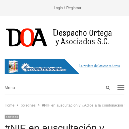
Login / Registrar
Open
Menu
Menu
search
panel
Home
boletines
#NIF en auscultación y ¿Adiós a la condonación fis
boletines
#NIF en auscultación y