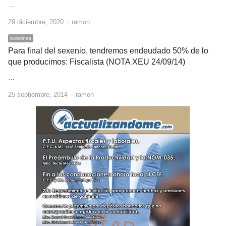
…
Author
29 diciembre, 2020
ramon
boletines
Para final del sexenio, tendremos endeudado 50% de lo
que producimos: Fiscalista (NOTA XEU 24/09/14)
…
Author
25 septiembre, 2014
ramon