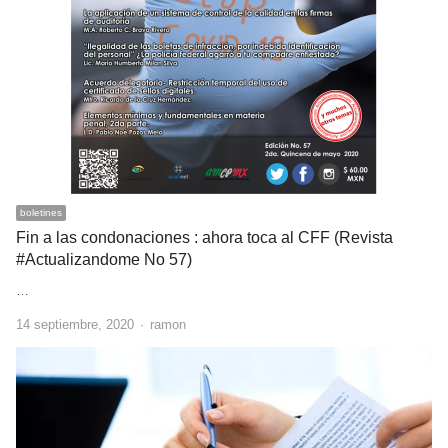
boletines
Fin a las condonaciones : ahora toca al CFF (Revista
#Actualizandome No 57)
…
Author
14 septiembre, 2020
ramon