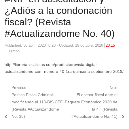
¿Adiós a la condonación
fiscal? (Revista
#Actualizandome No. 40)
Published:
30 abril, 2020
0:20
Updated: 19 octubre, 2020
20:15
Author
ramon
http://libreriafiscalistas.com/producto/revista-digital-
actualizandome-com-numero-40-1ra-quincena-septiembre-2019/
Navegación
Previous
Next
Previous
Next
Política Fiscal Criminal:
El asesor fiscal ante el
de
post:
post:
modificando el 113-BIS CFF
Paquete Económico 2020 de
entradas
(Revista #Actualizandome
la 4T (Revista
No. 38)
#Actualizandome No. 41)