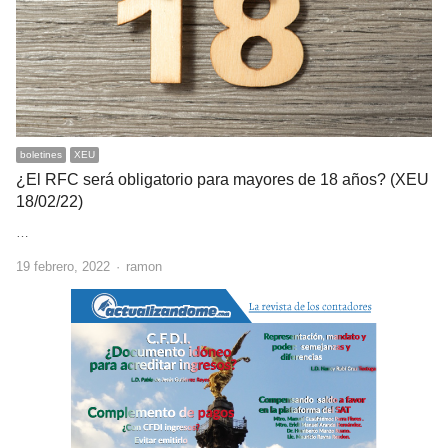
boletines
XEU
¿El RFC será obligatorio para mayores de 18 años? (XEU
18/02/22)
…
Author
19 febrero, 2022
ramon