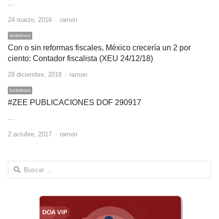
…
Author
24 marzo, 2016
ramon
boletines
Con o sin reformas fiscales, México crecería un 2 por
ciento: Contador fiscalista (XEU 24/12/18)
Author
28 diciembre, 2018
ramon
boletines
#ZEE PUBLICACIONES DOF 290917
…
Author
2 octubre, 2017
ramon
Buscar: