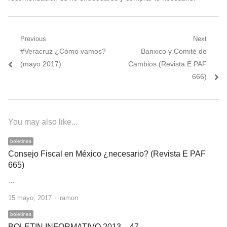
Navegación
Previous
Next
Previous
Next
#Veracruz ¿Cómo vamos?
Banxico y Comité de
de
post:
post:
(mayo 2017)
Cambios (Revista E PAF
entradas
666)
You may also like...
boletines
Consejo Fiscal en México ¿necesario? (Revista E PAF
665)
…
Author
15 mayo, 2017
ramon
boletines
BOLETIN INFORMATIVO 2013 – 47