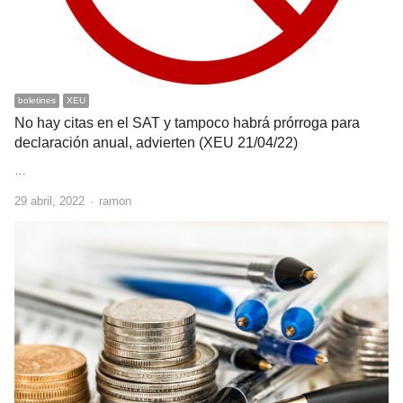
boletines
XEU
No hay citas en el SAT y tampoco habrá prórroga para
declaración anual, advierten (XEU 21/04/22)
…
Author
29 abril, 2022
ramon