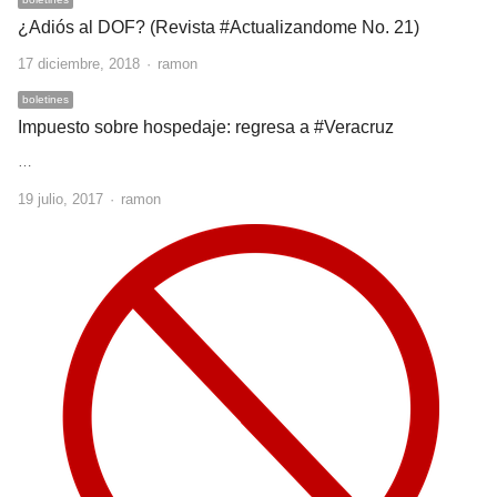
¿Adiós al DOF? (Revista #Actualizandome No. 21)
Author
17 diciembre, 2018
ramon
boletines
Impuesto sobre hospedaje: regresa a #Veracruz
…
Author
19 julio, 2017
ramon