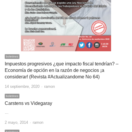
boletines
Impuestos progresivos ¿que impacto fiscal tendrían? –
Economía de opción en la razón de negocios ¡a
considerar! (Revista #Actualizandome No 64)
Author
14 septiembre, 2020
ramon
boletines
Carstens vs Videgaray
…
Author
2 mayo, 2014
ramon
boletines