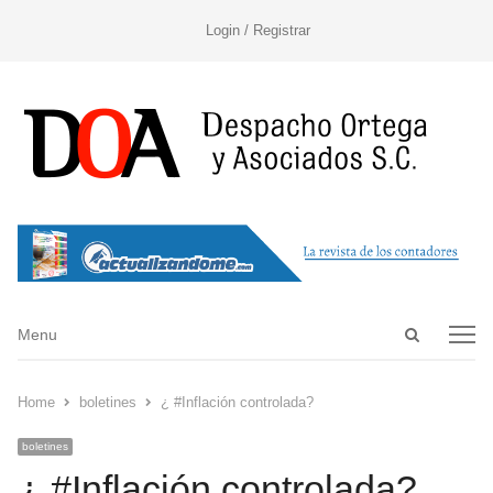
Login / Registrar
Open
Menu
Menu
search
panel
Home
boletines
¿ #Inflación controlada?
boletines
¿ #Inflación controlada?