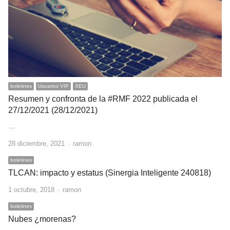
boletines
Usuarios VIP
XEU
Resumen y confronta de la #RMF 2022 publicada el
27/12/2021 (28/12/2021)
…
Author
28 diciembre, 2021
ramon
boletines
TLCAN: impacto y estatus (Sinergia Inteligente 240818)
Author
1 octubre, 2018
ramon
boletines
Nubes ¿morenas?