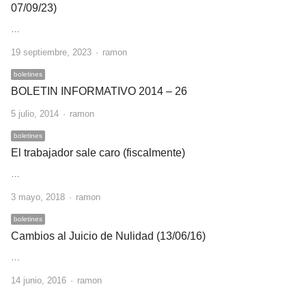
07/09/23)
…
Author
19 septiembre, 2023
ramon
boletines
BOLETIN INFORMATIVO 2014 – 26
Author
5 julio, 2014
ramon
boletines
El trabajador sale caro (fiscalmente)
…
Author
3 mayo, 2018
ramon
boletines
Cambios al Juicio de Nulidad (13/06/16)
…
Author
14 junio, 2016
ramon