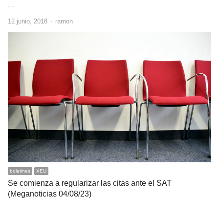
…
Author
12 junio, 2018
ramon
boletines
XEU
Se comienza a regularizar las citas ante el SAT
(Meganoticias 04/08/23)
…