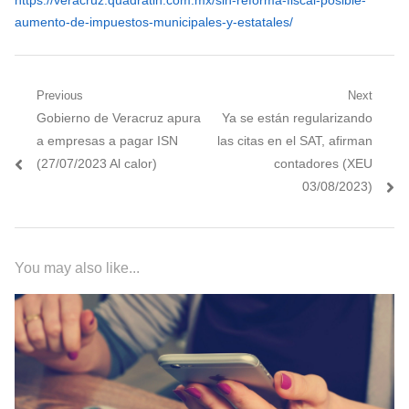
aumento-de-impuestos-municipales-y-estatales/
Navegación
Previous
Next
Previous
Next
Gobierno de Veracruz apura
Ya se están regularizando
de
post:
post:
a empresas a pagar ISN
las citas en el SAT, afirman
entradas
(27/07/2023 Al calor)
contadores (XEU
03/08/2023)
You may also like...