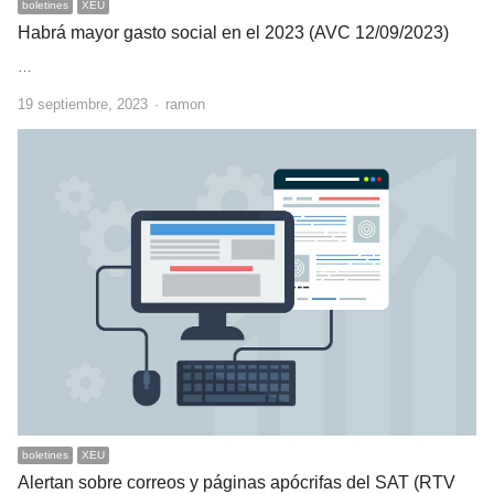
boletines
XEU
Habrá mayor gasto social en el 2023 (AVC 12/09/2023)
…
Author
19 septiembre, 2023
ramon
boletines
XEU
Alertan sobre correos y páginas apócrifas del SAT (RTV