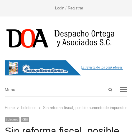
Login / Registrar
Open
Menu
Menu
search
panel
Home
boletines
Sin reforma fiscal, posible aumento de impuestos mu
boletines
XEU
Sin reforma fiscal, posible