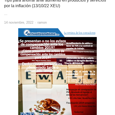
Tips para ahorrar ante aumento en productos y servicios
por la inflación (13/10/22 XEU)
…
Author
14 noviembre, 2022
ramon