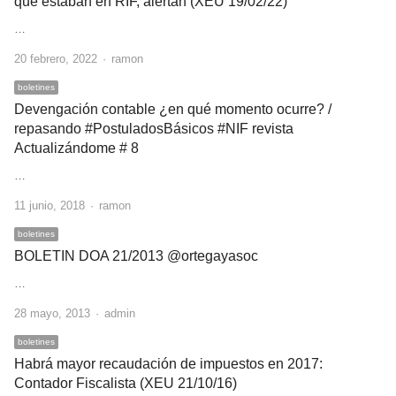
que estaban en RIF, alertan (XEU 19/02/22)
…
Author
20 febrero, 2022
ramon
boletines
Devengación contable ¿en qué momento ocurre? /
repasando #PostuladosBásicos #NIF revista
Actualizándome # 8
…
Author
11 junio, 2018
ramon
boletines
BOLETIN DOA 21/2013 @ortegayasoc
…
Author
28 mayo, 2013
admin
boletines
Habrá mayor recaudación de impuestos en 2017:
Contador Fiscalista (XEU 21/10/16)