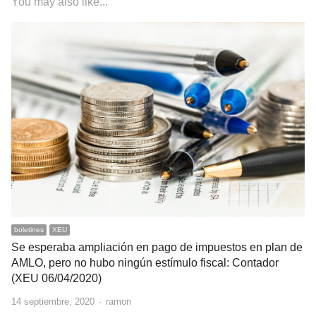
You may also like...
boletines
XEU
Se esperaba ampliación en pago de impuestos en plan de
AMLO, pero no hubo ningún estímulo fiscal: Contador
(XEU 06/04/2020)
Author
14 septiembre, 2020
ramon