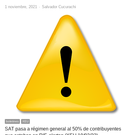
Author
1 noviembre, 2021
Salvador Cucurachi
boletines
XEU
SAT pasa a régimen general al 50% de contribuyentes