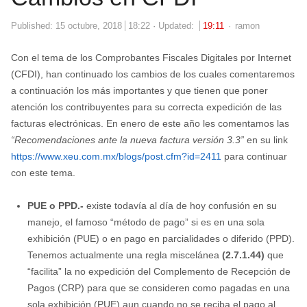
Author
Published:
15 octubre, 2018
18:22
Updated:
19:11
ramon
Con el tema de los Comprobantes Fiscales Digitales por Internet
(CFDI), han continuado los cambios de los cuales comentaremos
a continuación los más importantes y que tienen que poner
atención los contribuyentes para su correcta expedición de las
facturas electrónicas. En enero de este año les comentamos las
“Recomendaciones ante la nueva factura versión 3.3”
en su link
https://www.xeu.com.mx/blogs/post.cfm?id=2411
para continuar
con este tema.
PUE o PPD.-
existe todavía al día de hoy confusión en su
manejo, el famoso “método de pago” si es en una sola
exhibición (PUE) o en pago en parcialidades o diferido (PPD).
Tenemos actualmente una regla miscelánea
(2.7.1.44)
que
“facilita” la no expedición del Complemento de Recepción de
Pagos (CRP) para que se consideren como pagadas en una
sola exhibición (PUE) aun cuando no se reciba el pago al