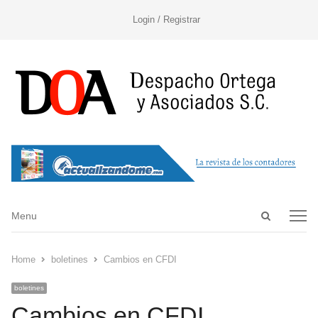
Login / Registrar
Open
Menu
Menu
search
panel
Home
boletines
Cambios en CFDI
boletines
Cambios en CFDI