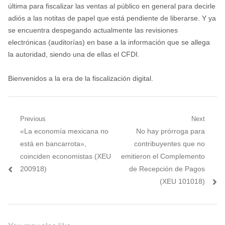
última para fiscalizar las ventas al público en general para decirle
adiós a las notitas de papel que está pendiente de liberarse. Y ya
se encuentra despegando actualmente las revisiones
electrónicas (auditorías) en base a la información que se allega
la autoridad, siendo una de ellas el CFDI.
Bienvenidos a la era de la fiscalización digital.
Navegación
Previous
Next
Previous
Next
«La economía mexicana no
No hay prórroga para
de
post:
post:
está en bancarrota»,
contribuyentes que no
entradas
coinciden economistas (XEU
emitieron el Complemento
200918)
de Recepción de Pagos
(XEU 101018)