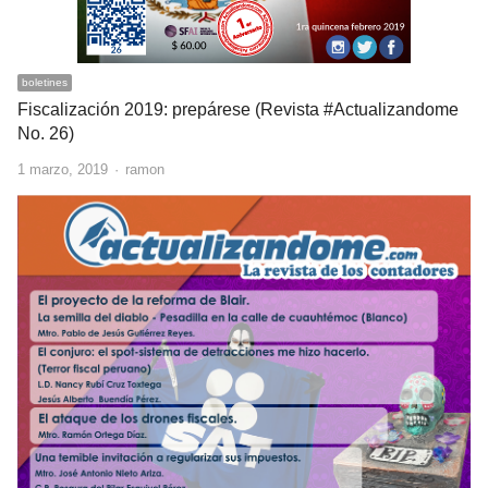
boletines
Fiscalización 2019: prepárese (Revista #Actualizandome
No. 26)
Author
1 marzo, 2019
ramon