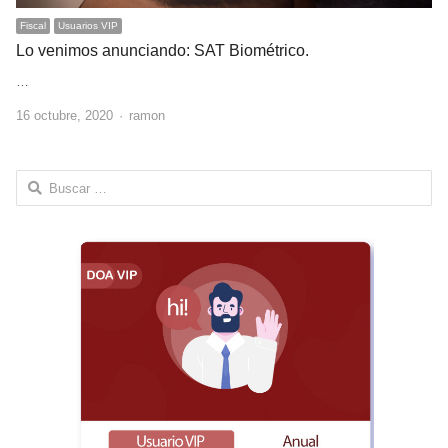
Fiscal
Usuarios VIP
Lo venimos anunciando: SAT Biométrico.
…
Author
16 octubre, 2020
ramon
Buscar: