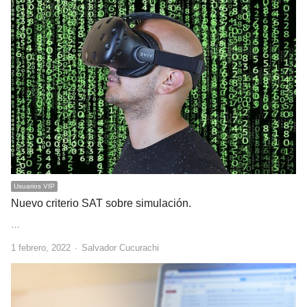
Usuarios VIP
Nuevo criterio SAT sobre simulación.
…
Author
1 febrero, 2022
Salvador Cucurachi