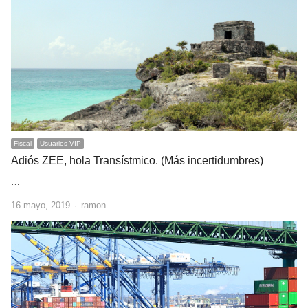
Fiscal
Usuarios VIP
Adiós ZEE, hola Transístmico. (Más incertidumbres)
…
Author
16 mayo, 2019
ramon