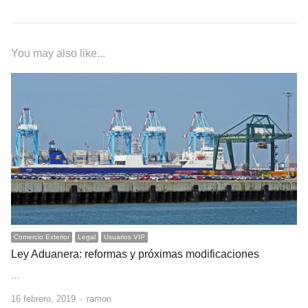
You may also like...
Comercio Exterior
Legal
Usuarios VIP
Ley Aduanera: reformas y próximas modificaciones
…
Author
16 febrero, 2019
ramon