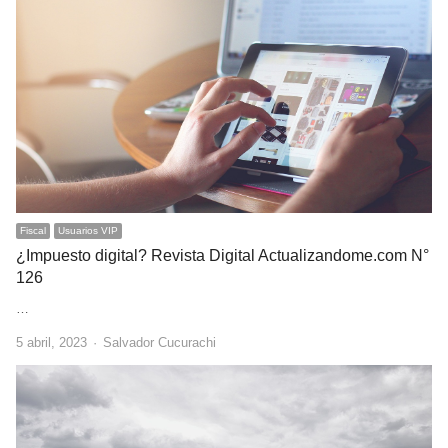
Fiscal
Usuarios VIP
¿Impuesto digital? Revista Digital Actualizandome.com N°
126
…
Author
5 abril, 2023
Salvador Cucurachi