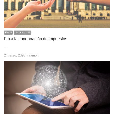
Fiscal
Usuarios VIP
Fin a la condonación de impuestos
…
Author
2 marzo, 2020
ramon