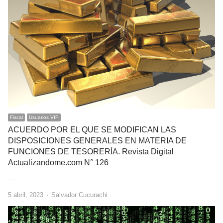
Fiscal
Usuarios VIP
ACUERDO POR EL QUE SE MODIFICAN LAS
DISPOSICIONES GENERALES EN MATERIA DE
FUNCIONES DE TESORERÍA. Revista Digital
Actualizandome.com N° 126
…
Author
5 abril, 2023
Salvador Cucurachi