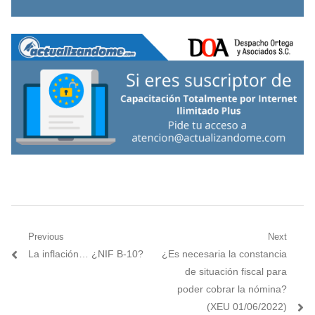
Navegación
Previous
Next
Previous
Next
La inflación… ¿NIF B-10?
¿Es necesaria la constancia
de
post:
post:
de situación fiscal para
entradas
poder cobrar la nómina?
(XEU 01/06/2022)