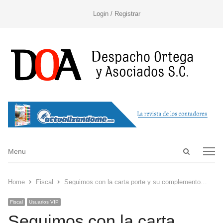
Login / Registrar
Open
Menu
Menu
search
panel
Home
Fiscal
Seguimos con la carta porte y su complemento…
Fiscal
Usuarios VIP
Seguimos con la carta