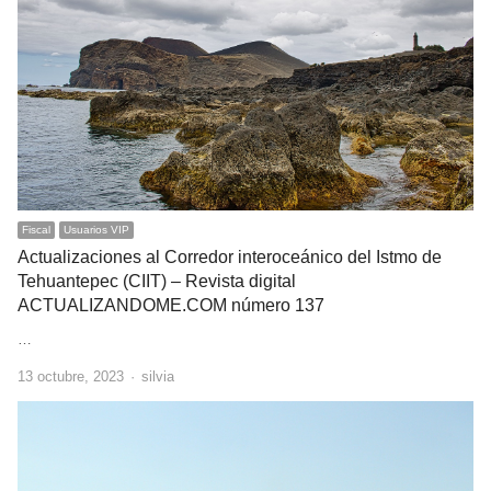
Fiscal
Usuarios VIP
Actualizaciones al Corredor interoceánico del Istmo de
Tehuantepec (CIIT) – Revista digital
ACTUALIZANDOME.COM número 137
…
Author
13 octubre, 2023
silvia