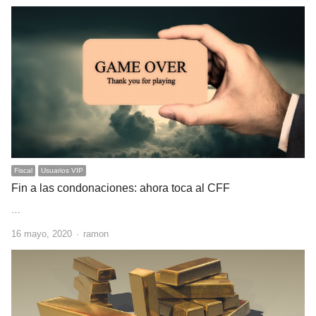
Fiscal
Usuarios VIP
Fin a las condonaciones: ahora toca al CFF
…
Author
16 mayo, 2020
ramon