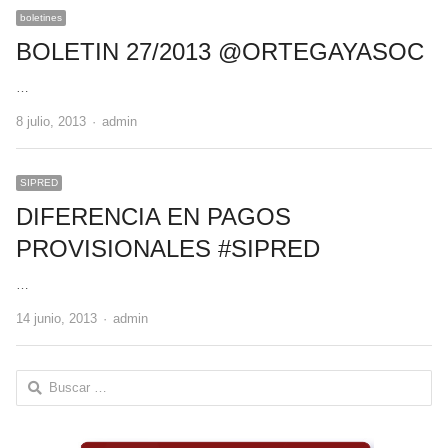
boletines
BOLETIN 27/2013 @ORTEGAYASOC
…
Author
8 julio, 2013
admin
SIPRED
DIFERENCIA EN PAGOS
PROVISIONALES #SIPRED
…
Author
14 junio, 2013
admin
Buscar: