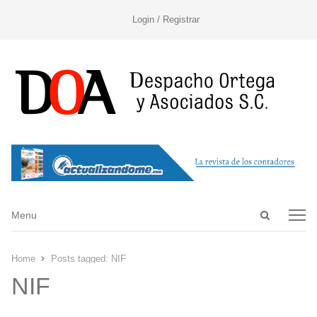
Login / Registrar
Open
Menu
Menu
search
panel
Home
Posts tagged:
NIF
NIF