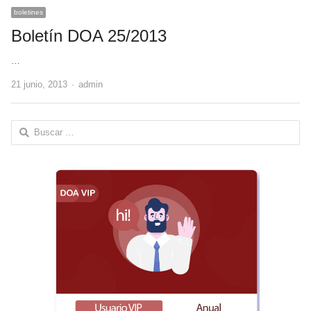
boletines
Boletín DOA 25/2013
…
Author
21 junio, 2013
admin
Buscar: