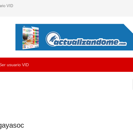
ario VID
Ser usuario VID
gayasoc