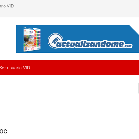
ario VID
Ser usuario VID
oc