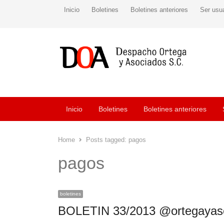
Inicio
Boletines
Boletines anteriores
Ser usu
Inicio
Boletines
Boletines anteriores
Home
Posts tagged:
pagos
pagos
boletines
BOLETIN 33/2013 @ortegayas