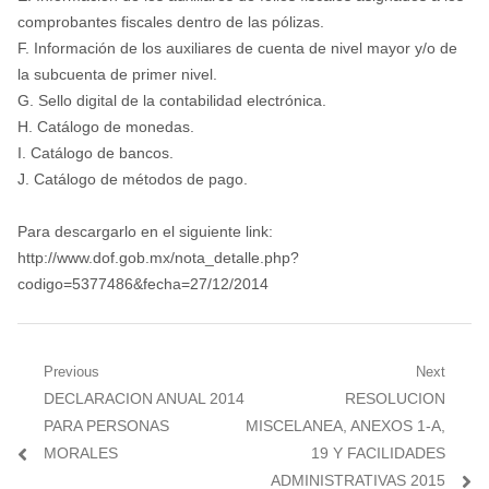
comprobantes fiscales dentro de las pólizas.
F. Información de los auxiliares de cuenta de nivel mayor y/o de
la subcuenta de primer nivel.
G. Sello digital de la contabilidad electrónica.
H. Catálogo de monedas.
I. Catálogo de bancos.
J. Catálogo de métodos de pago.
Para descargarlo en el siguiente link:
http://www.dof.gob.mx/nota_detalle.php?
codigo=5377486&fecha=27/12/2014
Navegación
Previous
Next
Previous
Next
DECLARACION ANUAL 2014
RESOLUCION
de
post:
post:
PARA PERSONAS
MISCELANEA, ANEXOS 1-A,
entradas
MORALES
19 Y FACILIDADES
ADMINISTRATIVAS 2015