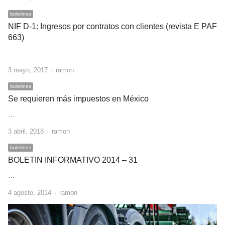
boletines
NIF D-1: Ingresos por contratos con clientes (revista E PAF
663)
…
Author
3 mayo, 2017
ramon
boletines
Se requieren más impuestos en México
…
Author
3 abril, 2018
ramon
boletines
BOLETIN INFORMATIVO 2014 – 31
…
Author
4 agosto, 2014
ramon