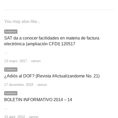
You may also like...
boletines
SAT da a conocer facilidades en materia de factura
electrónica (ampliación CFDI) 120517
…
Author
13 mayo, 2017
ramon
boletines
¿Adiós al DOF? (Revista #Actualizandome No. 21)
Author
17 diciembre, 2018
ramon
boletines
BOLETIN INFORMATIVO 2014 – 14
…
Author
15 abril, 2014
ramon