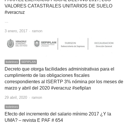
VALORES CATASTRALES UNITARIOS DE SUELO
#veracruz
…
Author
3 enero, 2017
ramon
boletines
SEFIPLAN
Decreto que otorga facilidades administrativas para el
cumplimiento de las obligaciones fiscales
correspondientes al ISERTP 3% nómina por los meses de
marzo y abril del 2020 #veracruz #sefiplan
Author
29 abril, 2020
ramon
boletines
Efecto del incremento del salario mínimo 2017 ¿Y la
UMA? – revista E PAF # 654