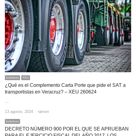
boletines
XEU
¿Qué es el Complemento Carta Porte que pide el SAT a
transportistas en Veracruz? – XEU 260624
…
Author
13 agosto, 2024
ramon
boletines
DECRETO NÚMERO 900 POR EL QUE SE APRUEBAN
PARA EL EJERCICIO FISCAL DEL AÑO 2017, LOS