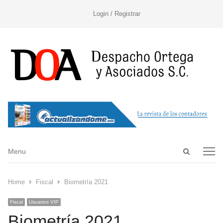
Login / Registrar
Open
Menu
Menu
search
panel
Home
Fiscal
Biometría 2021
Fiscal
Usuarios VIP
Biometría 2021