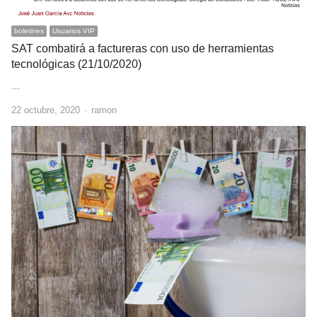
boletines
Usuarios VIP
SAT combatirá a factureras con uso de herramientas
tecnológicas (21/10/2020)
…
Author
22 octubre, 2020
ramon