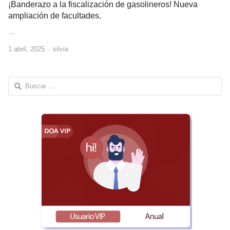
¡Banderazo a la fiscalización de gasolineros! Nueva
ampliación de facultades.
…
Author
1 abril, 2025
silvia
Buscar: