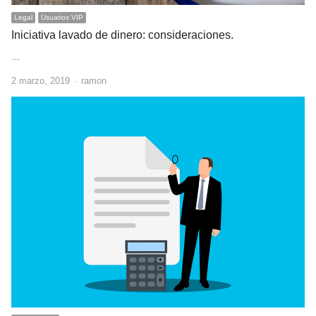
Legal
Usuarios VIP
Iniciativa lavado de dinero: consideraciones.
…
Author
2 marzo, 2019
ramon