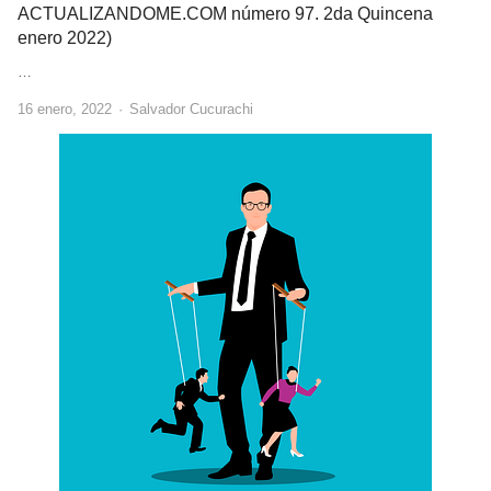
ACTUALIZANDOME.COM número 97. 2da Quincena
enero 2022)
…
Author
16 enero, 2022
Salvador Cucurachi