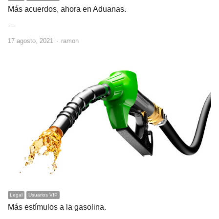
Más acuerdos, ahora en Aduanas.
…
Author
17 agosto, 2021
ramon
Legal
Usuarios VIP
Más estímulos a la gasolina.