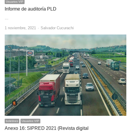
Usuarios VIP
Informe de auditoría PLD
…
Author
1 noviembre, 2021
Salvador Cucurachi
boletines
Usuarios VIP
Anexo 16: SIPRED 2021 (Revista digital