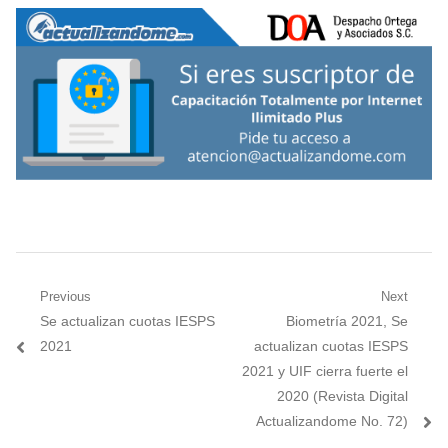
Navegación
Previous
Next
Previous
Next
Se actualizan cuotas IESPS
Biometría 2021, Se
de
post:
post:
2021
actualizan cuotas IESPS
entradas
2021 y UIF cierra fuerte el
2020 (Revista Digital
Actualizandome No. 72)