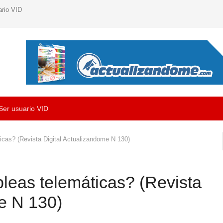
ario VID
Ser usuario VID
cas? (Revista Digital Actualizandome N 130)
eas telemáticas? (Revista
e N 130)