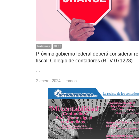
boletines
XEU
Próximo gobierno federal deberá considerar r
fiscal: Colegio de contadores (RTV 071223)
…
Author
2 enero, 2024
ramon