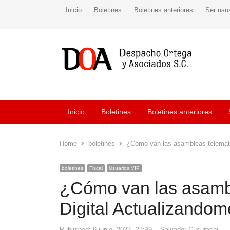
Inicio
Boletines
Boletines anteriores
Ser usu
Inicio
Boletines
Boletines anteriores
Home
boletines
¿Cómo van las asambleas telemáti
boletines
Fiscal
Usuarios VIP
¿Cómo van las asambl
Digital Actualizandom
Author
Published:
6 junio, 2023
23:49
Salvador Cucurachi