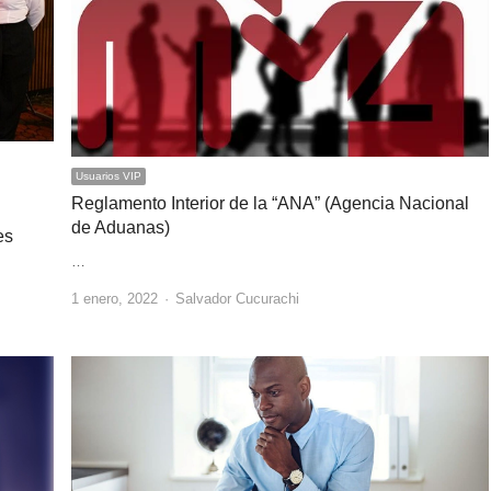
Usuarios VIP
Reglamento Interior de la “ANA” (Agencia Nacional
de Aduanas)
es
…
Author
1 enero, 2022
Salvador Cucurachi