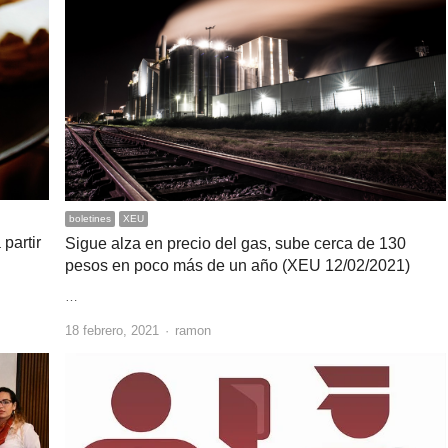
boletines
XEU
partir
Sigue alza en precio del gas, sube cerca de 130
pesos en poco más de un año (XEU 12/02/2021)
…
Author
18 febrero, 2021
ramon