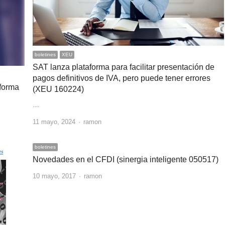
boletines
XEU
SAT lanza plataforma para facilitar presentación de
pagos definitivos de IVA, pero puede tener errores
eforma
(XEU 160224)
…
Author
11 mayo, 2024
ramon
boletines
Novedades en el CFDI (sinergia inteligente 050517)
Author
10 mayo, 2017
ramon