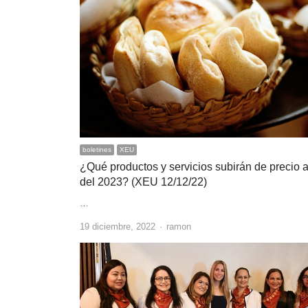
boletines
XEU
¿Qué productos y servicios subirán de precio a 
del 2023? (XEU 12/12/22)
…
Author
19 diciembre, 2022
ramon