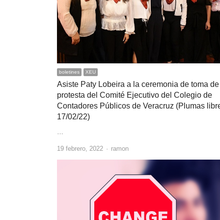
boletines
XEU
Asiste Paty Lobeira a la ceremonia de toma de
protesta del Comité Ejecutivo del Colegio de
Contadores Públicos de Veracruz (Plumas libr
17/02/22)
…
Author
19 febrero, 2022
ramon