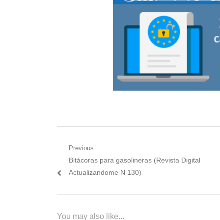
Navegación
Previous
Previous
Bitácoras para gasolineras (Revista Digital
de
post:
Actualizandome N 130)
entradas
You may also like...