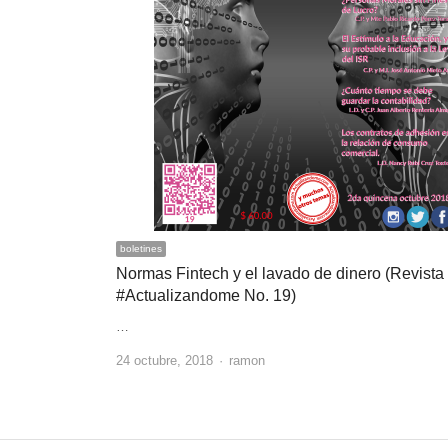
boletines
Normas Fintech y el lavado de dinero (Revista
#Actualizandome No. 19)
…
Author
24 octubre, 2018
ramon