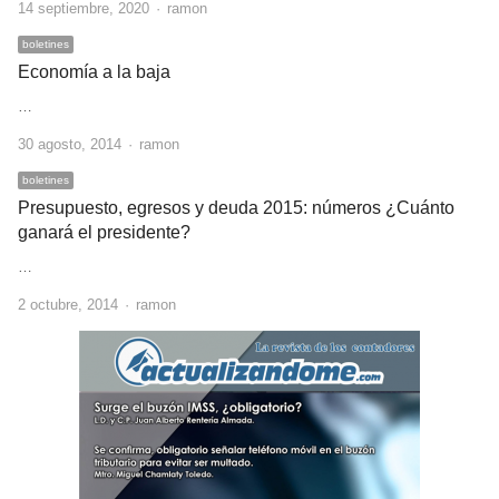
Author
14 septiembre, 2020
ramon
boletines
Economía a la baja
…
Author
30 agosto, 2014
ramon
boletines
Presupuesto, egresos y deuda 2015: números ¿Cuánto
ganará el presidente?
…
Author
2 octubre, 2014
ramon