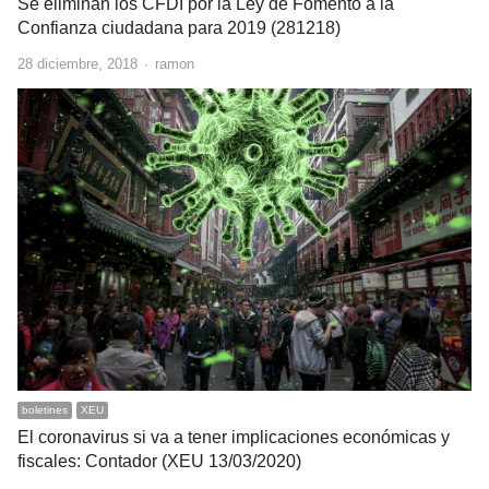
Se eliminan los CFDI por la Ley de Fomento a la
Confianza ciudadana para 2019 (281218)
Author
28 diciembre, 2018
ramon
boletines
XEU
El coronavirus si va a tener implicaciones económicas y
fiscales: Contador (XEU 13/03/2020)