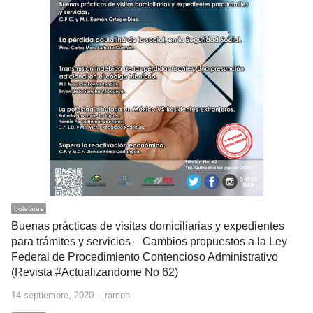
boletines
Buenas prácticas de visitas domiciliarias y expedientes
para trámites y servicios – Cambios propuestos a la Ley
Federal de Procedimiento Contencioso Administrativo
(Revista #Actualizandome No 62)
Author
14 septiembre, 2020
ramon