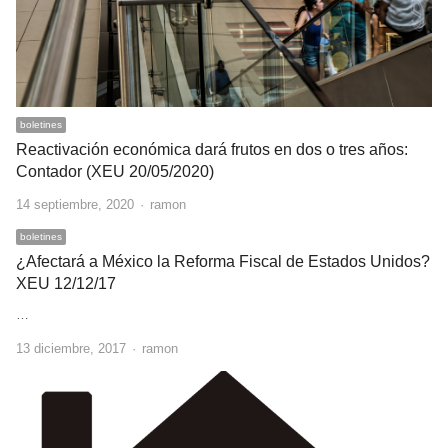
boletines
Reactivación económica dará frutos en dos o tres años:
Contador (XEU 20/05/2020)
Author
14 septiembre, 2020
ramon
boletines
¿Afectará a México la Reforma Fiscal de Estados Unidos?
XEU 12/12/17
…
Author
13 diciembre, 2017
ramon