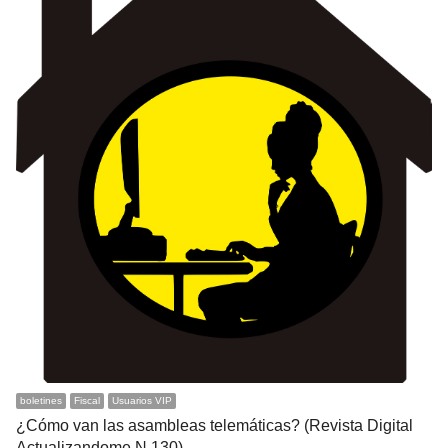
boletines
Fiscal
Usuarios VIP
¿Cómo van las asambleas telemáticas? (Revista Digital
Actualizandome N 130)