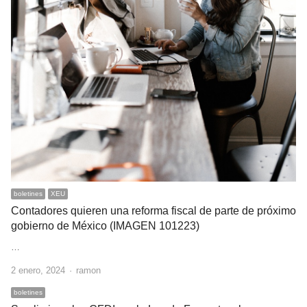
boletines
XEU
Contadores quieren una reforma fiscal de parte de próximo
gobierno de México (IMAGEN 101223)
…
Author
2 enero, 2024
ramon
boletines