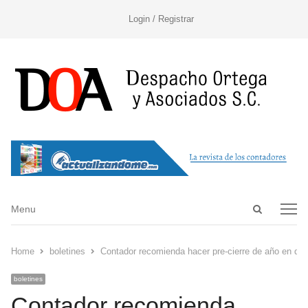
Login / Registrar
Open
Menu
Menu
search
panel
Home
boletines
Contador recomienda hacer pre-cierre de año en di
boletines
Contador recomienda