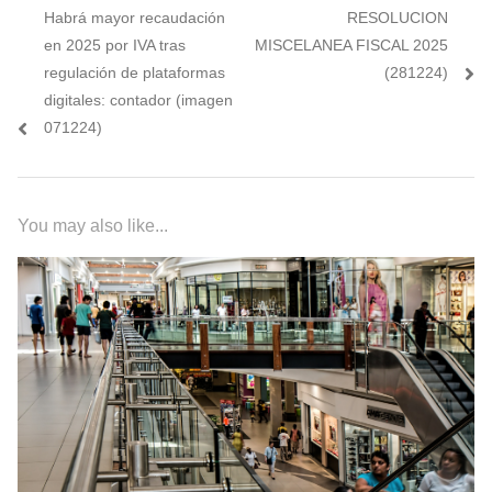
Previous
Next
Habrá mayor recaudación
RESOLUCION
de
post:
post:
en 2025 por IVA tras
MISCELANEA FISCAL 2025
entradas
regulación de plataformas
(281224)
digitales: contador (imagen
071224)
You may also like...