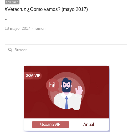
boletines
#Veracruz ¿Cómo vamos? (mayo 2017)
…
Author
18 mayo, 2017
ramon
Buscar: