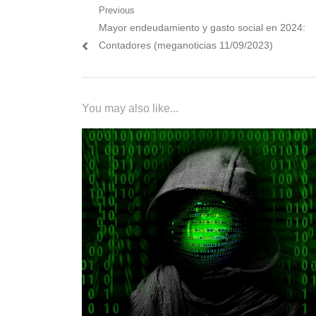
Navegación
Previous
Previous
Mayor endeudamiento y gasto social en 2024:
de
post:
Contadores (meganoticias 11/09/2023)
entradas
You may also like...