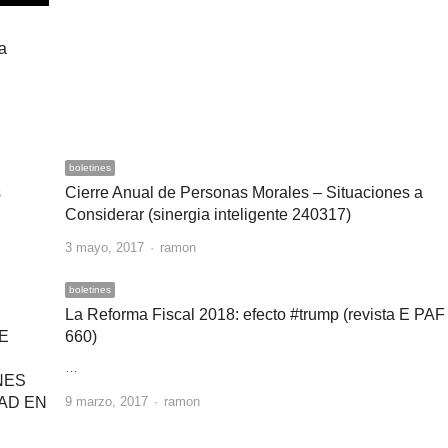
la
boletines
s
Cierre Anual de Personas Morales – Situaciones a
Considerar (sinergia inteligente 240317)
Author
3 mayo, 2017
ramon
boletines
La Reforma Fiscal 2018: efecto #trump (revista E PAF
E
660)
…
NES
Author
AD EN
9 marzo, 2017
ramon