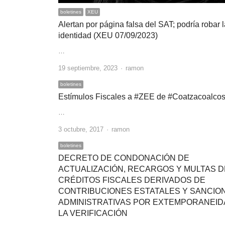
boletines
XEU
Alertan por página falsa del SAT; podría robar 
identidad (XEU 07/09/2023)
…
Author
19 septiembre, 2023
ramon
boletines
Estímulos Fiscales a #ZEE de #Coatzacoalco
…
Author
3 octubre, 2017
ramon
boletines
DECRETO DE CONDONACIÓN DE
ACTUALIZACIÓN, RECARGOS Y MULTAS D
CRÉDITOS FISCALES DERIVADOS DE
CONTRIBUCIONES ESTATALES Y SANCIO
ADMINISTRATIVAS POR EXTEMPORANEID
LA VERIFICACIÓN