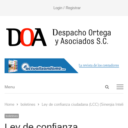
Login / Registrar
Open
Menu
Menu
search
panel
Home
boletines
Ley de confianza ciudadana (LCC) (Sinergia Intelige
boletines
Ley de confianza