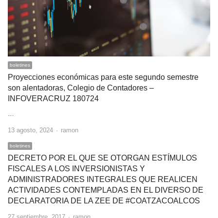
boletines
Proyecciones económicas para este segundo semestre
son alentadoras, Colegio de Contadores –
INFOVERACRUZ 180724
…
Author
13 agosto, 2024
ramon
boletines
DECRETO POR EL QUE SE OTORGAN ESTÍMULOS
FISCALES A LOS INVERSIONISTAS Y
ADMINISTRADORES INTEGRALES QUE REALICEN
ACTIVIDADES CONTEMPLADAS EN EL DIVERSO DE
DECLARATORIA DE LA ZEE DE #COATZACOALCOS
Author
27 septiembre, 2017
ramon