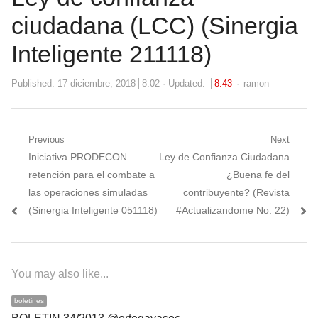
ciudadana (LCC) (Sinergia
Inteligente 211118)
Author
Published:
17 diciembre, 2018
8:02
Updated:
8:43
ramon
Navegación
Previous
Next
Previous
Next
Iniciativa PRODECON
Ley de Confianza Ciudadana
de
post:
post:
retención para el combate a
¿Buena fe del
entradas
las operaciones simuladas
contribuyente? (Revista
(Sinergia Inteligente 051118)
#Actualizandome No. 22)
You may also like...
boletines