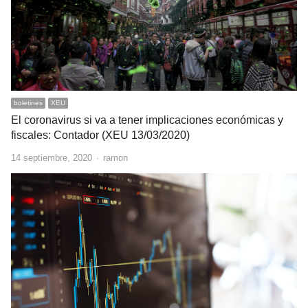
boletines
XEU
El coronavirus si va a tener implicaciones económicas y
fiscales: Contador (XEU 13/03/2020)
Author
14 septiembre, 2020
ramon