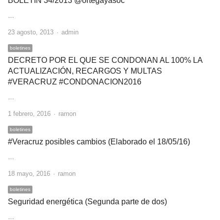
BOLETIN 34/2013 @ortegayasoc
…
Author
23 agosto, 2013
admin
boletines
DECRETO POR EL QUE SE CONDONAN AL 100% LA
ACTUALIZACIÓN, RECARGOS Y MULTAS
#VERACRUZ #CONDONACION2016
…
Author
1 febrero, 2016
ramon
boletines
#Veracruz posibles cambios (Elaborado el 18/05/16)
…
Author
18 mayo, 2016
ramon
boletines
Seguridad energética (Segunda parte de dos)
…