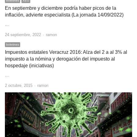
boletines
XEU
En septiembre y diciembre podría haber picos de la
inflación, advierte especialista (La jornada 14/09/2022)
…
Author
24 septiembre, 2022
ramon
boletines
Impuestos estatales Veracruz 2016: Alza del 2 a al 3% al
impuesto a la nómina y derogación del impuesto al
hospedaje (iniciativas)
…
Author
2 octubre, 2015
ramon