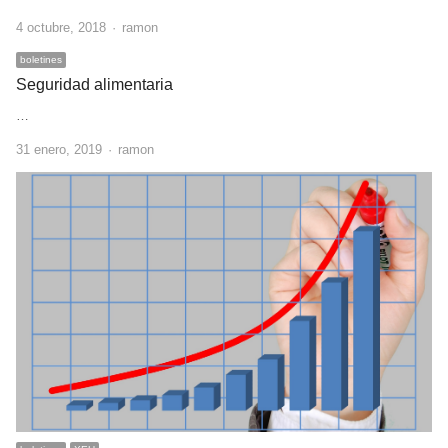
Author
4 octubre, 2018
ramon
boletines
Seguridad alimentaria
…
Author
31 enero, 2019
ramon