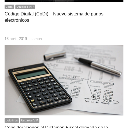
Legal
Usuarios VIP
Código Digital (CoDi) – Nuevo sistema de pagos
electrónicos
…
Author
16 abril, 2019
ramon
boletines
Usuarios VIP
Consideraciones al Dictamen Fiscal derivada de la