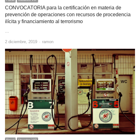
CONVOCATORIA para la certificación en materia de
prevención de operaciones con recursos de procedencia
ilícita y financiamiento al terrorismo
…
Author
2 diciembre, 2019
ramon
Fiscal
Usuarios VIP