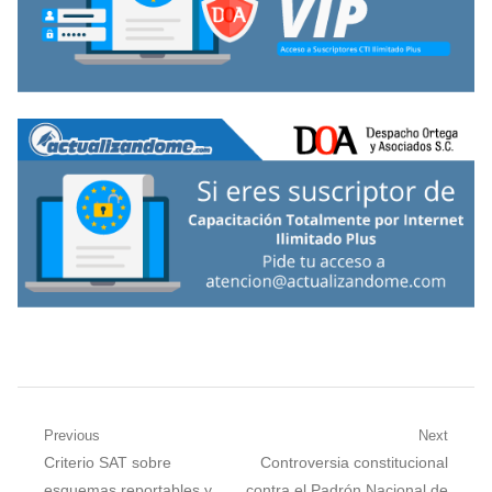
Navegación
Previous
Next
Previous
Next
Criterio SAT sobre
Controversia constitucional
de
post:
post:
esquemas reportables y
contra el Padrón Nacional de