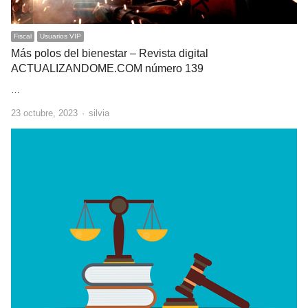
Fiscal
Usuarios VIP
Más polos del bienestar – Revista digital
ACTUALIZANDOME.COM número 139
…
Author
23 octubre, 2023
silvia