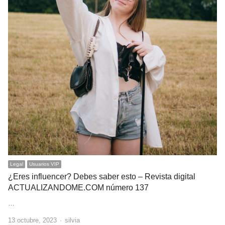
Legal
Usuarios VIP
¿Eres influencer? Debes saber esto – Revista digital
ACTUALIZANDOME.COM número 137
…
Author
13 octubre, 2023
silvia