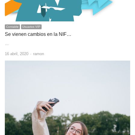
Contable
Usuarios VIP
Se vienen cambios en la NIF…
…
Author
16 abril, 2020
ramon