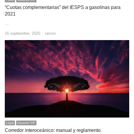
“Cuotas complementarias” del IESPS a gasolinas para
2021
…
Author
16 septiembre, 2020
ramon
Legal
Usuarios VIP
Corredor interoceánico: manual y reglamento.