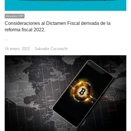
Usuarios VIP
Consideraciones al Dictamen Fiscal derivada de la
reforma fiscal 2022.
…
Author
16 enero, 2022
Salvador Cucurachi