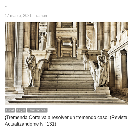
…
Author
17 marzo, 2021
ramon
Fiscal
Legal
Usuarios VIP
¡Tremenda Corte va a resolver un tremendo caso! (Revista
Actualizandome N° 131)