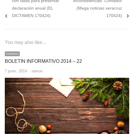
con fallas para presentar
inconsistencias :Contador
entradas
declaración anual (EL
(Mega noticias veracruz
DICTAMEN 170424)
170424)
You may also like...
boletines
BOLETIN INFORMATIVO 2014 – 22
Author
7 junio, 2014
ramon