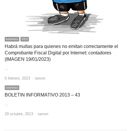
boletines
XEU
Habrá multas para quienes no emitan correctamente el
Comprobante Fiscal Digital por Internet: contadores
(IMAGEN 19/01/2023)
…
Author
6 febrero, 2023
ramon
boletines
BOLETIN INFORMATIVO 2013 – 43
…
Author
29 octubre, 2013
ramon