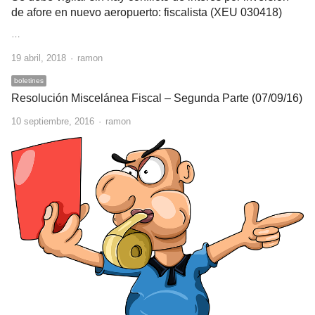
de afore en nuevo aeropuerto: fiscalista (XEU 030418)
…
Author
19 abril, 2018
ramon
boletines
Resolución Miscelánea Fiscal – Segunda Parte (07/09/16)
Author
10 septiembre, 2016
ramon