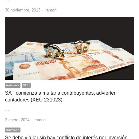
Author
30 noviembre, 2013
ramon
boletines
XEU
SAT comienza a multar a contribuyentes, advierten
contadores (XEU 231023)
…
Author
2 enero, 2024
ramon
boletines
Se debe vigilar sin hay conflicto de interés por inversión