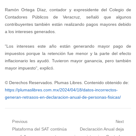
Ramón Ortega Díaz, contador y expresidente del Colegio de
Contadores Públicos de Veracruz, señaló que algunos
contribuyentes también están realizando pagos mayores debido
a los intereses generados.
“Los intereses este año están generando mayor pago de
impuestos porque la retención fue menor y la parte del efecto
inflacionario les ayudó. Tuvieron mayor ganancia, pero también
mayor impuesto“, explicó.
© Derechos Reservados. Plumas Libres. Contenido obtenido de:
https://plumaslibres.com.mx/2024/04/18/datos-incorrectos-
generan-retrasos-en-declaracion-anual-de-personas-fisicas/
Navegación
Previous
Next
Previous
Next
Plataforma del SAT continúa
Declaración Anual deja
de
post:
post: