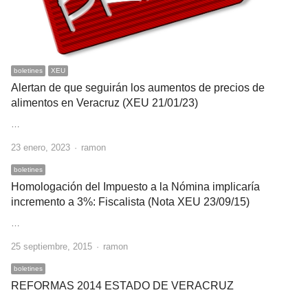
boletines
XEU
Alertan de que seguirán los aumentos de precios de
alimentos en Veracruz (XEU 21/01/23)
…
Author
23 enero, 2023
ramon
boletines
Homologación del Impuesto a la Nómina implicaría
incremento a 3%: Fiscalista (Nota XEU 23/09/15)
…
Author
25 septiembre, 2015
ramon
boletines
REFORMAS 2014 ESTADO DE VERACRUZ
…