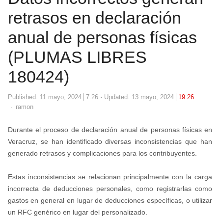
retrasos en declaración
anual de personas físicas
(PLUMAS LIBRES
180424)
Published:
11 mayo, 2024
7:26
Updated: 13 mayo, 2024
19:26
Author
ramon
Durante el proceso de declaración anual de personas físicas en
Veracruz, se han identificado diversas inconsistencias que han
generado retrasos y complicaciones para los contribuyentes.
Estas inconsistencias se relacionan principalmente con la carga
incorrecta de deducciones personales, como registrarlas como
gastos en general en lugar de deducciones específicas, o utilizar
un RFC genérico en lugar del personalizado.