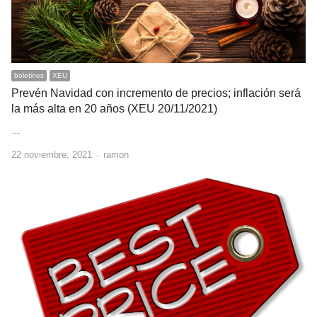
boletines
XEU
Prevén Navidad con incremento de precios; inflación será
la más alta en 20 años (XEU 20/11/2021)
…
Author
22 noviembre, 2021
ramon