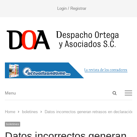
Login / Registrar
Open
Menu
Menu
search
panel
Home
boletines
Datos incorrectos generan retrasos en declaració
boletines
Datos incorrectos generan