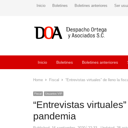
Inicio
Boletines
Boletines anteriores
Ser usu
Inicio
Boletines
Boletines anteriores
Home
Fiscal
“Entrevistas virtuales” de lleno la fi
Fiscal
Usuarios VIP
“Entrevistas virtuales”
pandemia
Published:
16 septiembre, 2020
22:33
Updated: 28 oct