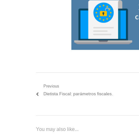
Navegación
Previous
Previous
Dietista Fiscal: parámetros fiscales.
de
post:
entradas
You may also like...