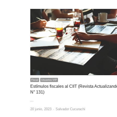
Fiscal
Usuarios VIP
Estímulos fiscales al CIIT (Revista Actualizan
N° 131)
…
Author
20 junio, 2023
Salvador Cucurachi