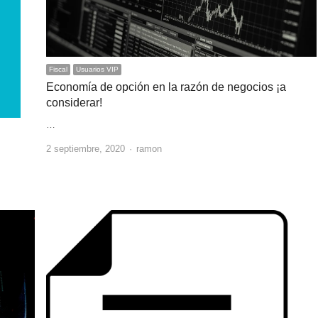
Fiscal
Usuarios VIP
Economía de opción en la razón de negocios ¡a
considerar!
…
Author
2 septiembre, 2020
ramon