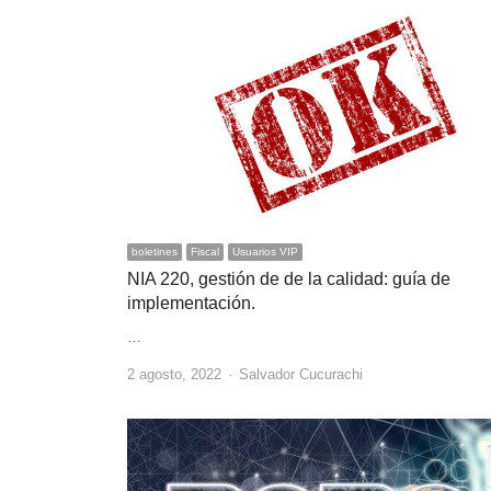
boletines
Fiscal
Usuarios VIP
NIA 220, gestión de de la calidad: guía de
implementación.
…
Author
2 agosto, 2022
Salvador Cucurachi