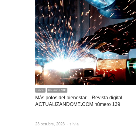
Fiscal
Usuarios VIP
Más polos del bienestar – Revista digital
ACTUALIZANDOME.COM número 139
…
Author
23 octubre, 2023
silvia