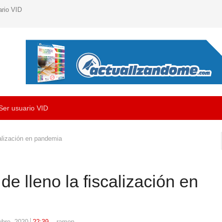
ario VID
Ser usuario VID
scalización en pandemia
 de lleno la fiscalización en
Author
ubre, 2020
22:39
ramon