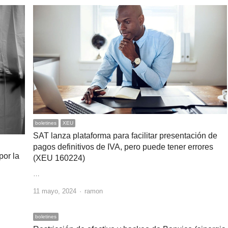
boletines
XEU
SAT lanza plataforma para facilitar presentación de
pagos definitivos de IVA, pero puede tener errores
por la
(XEU 160224)
…
Author
11 mayo, 2024
ramon
boletines