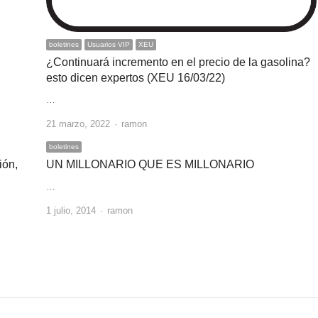
boletines
Usuarios VIP
XEU
¿Continuará incremento en el precio de la gasolina?
esto dicen expertos (XEU 16/03/22)
…
Author
21 marzo, 2022
ramon
boletines
ión,
UN MILLONARIO QUE ES MILLONARIO
…
Author
1 julio, 2014
ramon