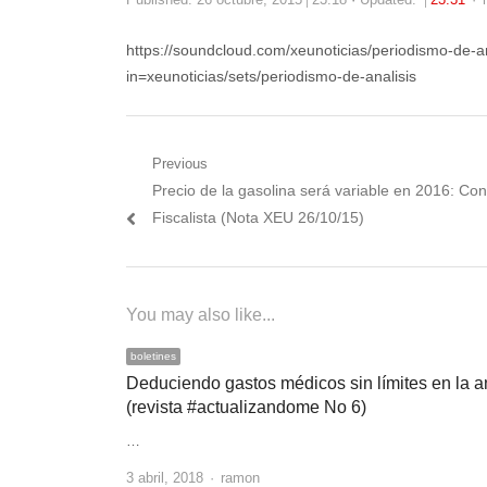
https://soundcloud.com/xeunoticias/periodismo-de-a
in=xeunoticias/sets/periodismo-de-analisis
Navegación
Previous
Previous
Precio de la gasolina será variable en 2016: Co
de
post:
Fiscalista (Nota XEU 26/10/15)
entradas
You may also like...
boletines
Deduciendo gastos médicos sin límites en la a
(revista #actualizandome No 6)
…
Author
3 abril, 2018
ramon