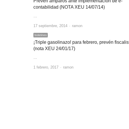
Prevén amparos ante implementación de e-
contabilidad (NOTA XEU 14/07/14)
…
Author
17 septiembre, 2014
ramon
boletines
¡Triple gasolinazo! para febrero, prevén fiscalis
(nota XEU 24/01/17)
…
Author
1 febrero, 2017
ramon