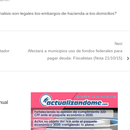
nalisis-son-legales-los-embargos-de-hacienda-a-los-domicilios?
Next
Next
ntador
Afectará a municipios uso de fondos federales para
post:
pagar deuda: Fiscalistas (Nota 21/10/15)
nual