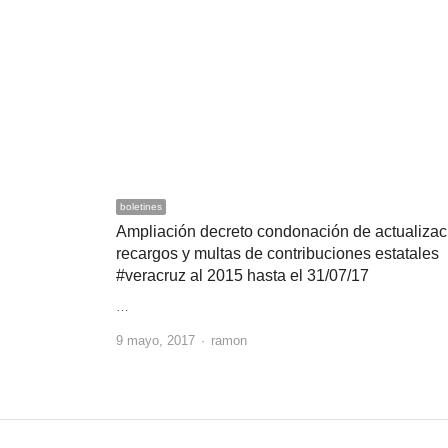
boletines
Ampliación decreto condonación de actualizac
recargos y multas de contribuciones estatales
#veracruz al 2015 hasta el 31/07/17
…
Author
9 mayo, 2017
ramon