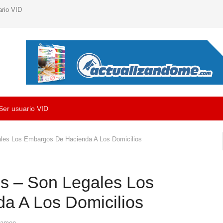
ario VID
Ser usuario VID
ales Los Embargos De Hacienda A Los Domicilios
is – Son Legales Los
a A Los Domicilios
Author
ramon