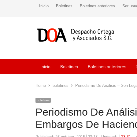
Inicio
Boletines
Boletines anteriores
Ser usu
Inicio
Boletines
Boletines anteriores
Home
boletines
Periodismo De Análisis – Son Leg
boletines
Periodismo De Anális
Embargos De Haciend
Published:
26 octubre, 2015
23:18
Updated:
23:31