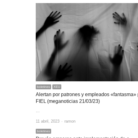
boletines
XEU
Alertan por patrones y empleados «fantasma» 
FIEL (meganoticias 21/03/23)
…
Author
11 abril, 2023
ramon
boletines