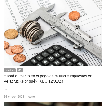
boletines
XEU
Habrá aumento en el pago de multas e impuestos en
Veracruz ¿Por qué? (XEU 12/01/23)
…
Author
16 enero, 2023
ramon