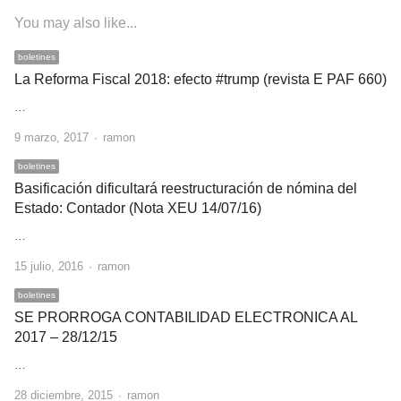
You may also like...
boletines
La Reforma Fiscal 2018: efecto #trump (revista E PAF 660)
…
Author
9 marzo, 2017
ramon
boletines
Basificación dificultará reestructuración de nómina del
Estado: Contador (Nota XEU 14/07/16)
…
Author
15 julio, 2016
ramon
boletines
SE PRORROGA CONTABILIDAD ELECTRONICA AL
2017 – 28/12/15
…
Author
28 diciembre, 2015
ramon