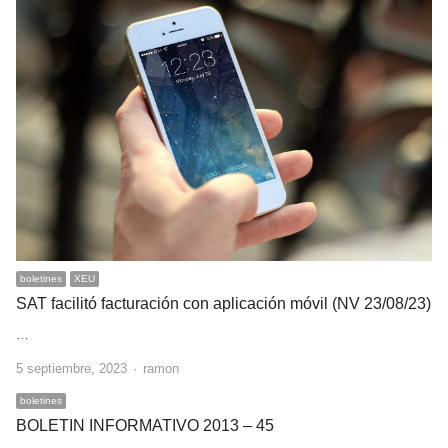
boletines
XEU
SAT facilitó facturación con aplicación móvil (NV 23/08/23)
…
Author
5 septiembre, 2023
ramon
boletines
BOLETIN INFORMATIVO 2013 – 45