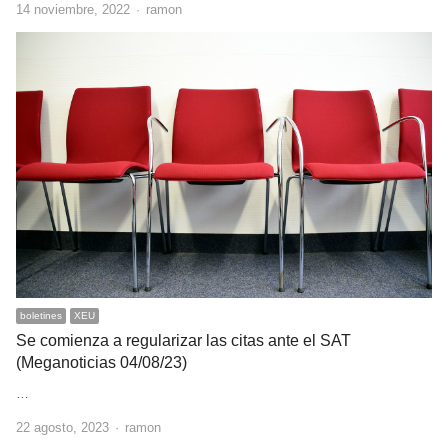
Author
14 noviembre, 2022
ramon
boletines
XEU
Se comienza a regularizar las citas ante el SAT
(Meganoticias 04/08/23)
…
Author
22 agosto, 2023
ramon