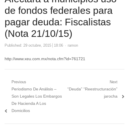
de fondos federales para
pagar deuda: Fiscalistas
(Nota 21/10/15)
Author
Published:
29 octubre, 2015
18:06
ramon
http://www.xeu.com.mx/nota.cfm?id=761721
Navegación
Previous
Next
Previous
Next
Periodismo De Análisis –
“Deuda” “Reestructuración”
de
post:
post:
Son Legales Los Embargos
jarocha
entradas
De Hacienda A Los
Domicilios