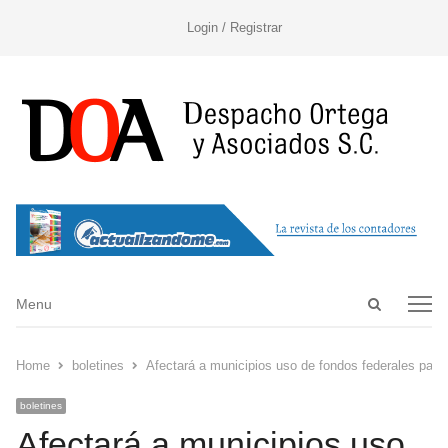
Login / Registrar
Open
Menu
Menu
search
panel
Home
boletines
Afectará a municipios uso de fondos federales para 
boletines
Afectará a municipios uso