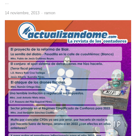
…
Author
14 noviembre, 2013
ramon