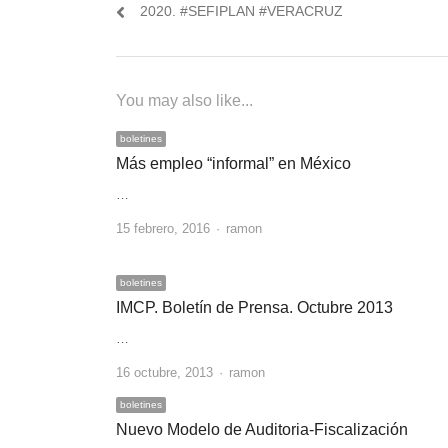
2020. #SEFIPLAN #VERACRUZ
You may also like...
boletines
Más empleo “informal” en México
…
Author
15 febrero, 2016
ramon
boletines
IMCP. Boletín de Prensa. Octubre 2013
…
Author
16 octubre, 2013
ramon
boletines
Nuevo Modelo de Auditoria-Fiscalización