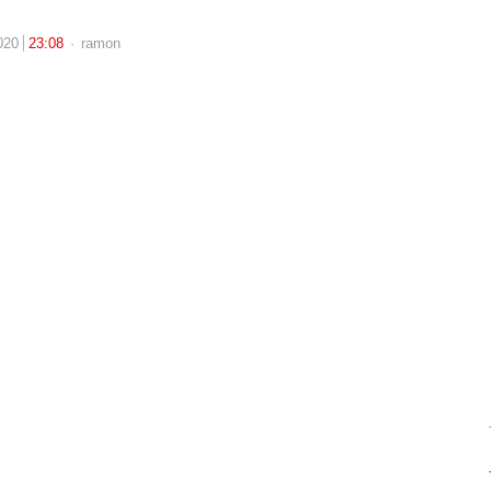
Author
020
23:08
ramon