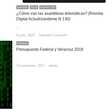
boletines
Fiscal
Usuarios VIP
¿Cómo van las asambleas telemáticas? (Revista
Digital Actualizandome N 130)
…
Author
6 junio, 2023
Salvador Cucurachi
boletines
Presupuesto Federal y Veracruz 2018
…
Author
13 noviembre, 2017
ramon