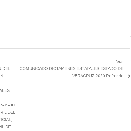
Next
Next
N DEL
COMUNICADO DICTAMENES ESTATALES ESTADO DE
post:
AN
VERACRUZ 2020 Refrendo
ALES
RABAJO
RIL DEL
ICIAL,
RIL DE