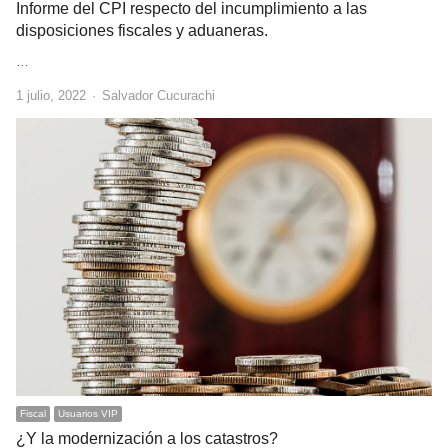
Informe del CPI respecto del incumplimiento a las
disposiciones fiscales y aduaneras.
…
Author
1 julio, 2022
Salvador Cucurachi
Fiscal
Usuarios VIP
¿Y la modernización a los catastros?