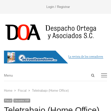
Login / Registrar
Open
Menu
Menu
search
panel
Home
Fiscal
Teletrabajo (Home Office)
Fiscal
Usuarios VIP
Teletrabajo (Home Office)