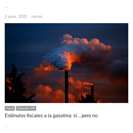
…
Author
2 junio, 2020
ramon
Fiscal
Usuarios VIP
Estímulos fiscales a la gasolina: sí…pero no
…