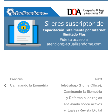
Navegación
Previous
Next
Previous
Next
Caminando la Biometría
Teletrabajo (Home Office),
de
post:
post:
Caminando la Biometría
entradas
y Reforma a las reglas
antilavado sobre activos
virtuales (Revista Digital