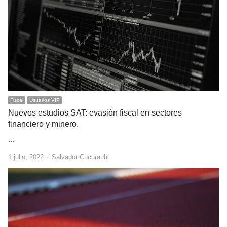
Fiscal
Usuarios VIP
Nuevos estudios SAT: evasión fiscal en sectores
financiero y minero.
…
Author
1 julio, 2022
Salvador Cucurachi