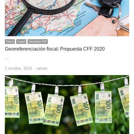
Fiscal
Legal
Usuarios VIP
Georreferenciación fiscal: Propuesta CFF 2020
…
Author
2 octubre, 2019
ramon