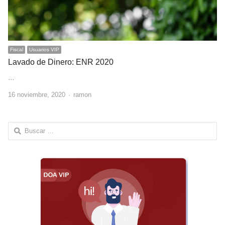
Fiscal
Usuarios VIP
Lavado de Dinero: ENR 2020
…
Author
16 noviembre, 2020
ramon
Buscar: