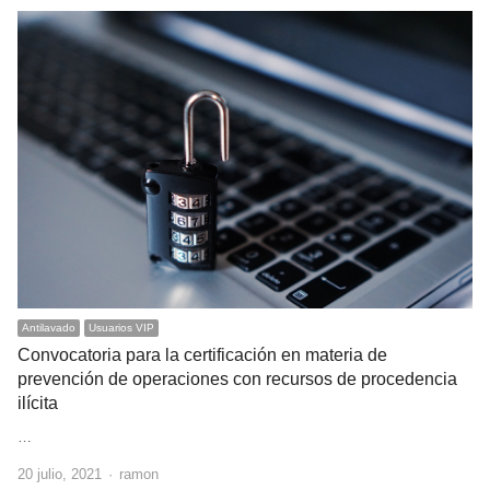
Antilavado
Usuarios VIP
Convocatoria para la certificación en materia de
prevención de operaciones con recursos de procedencia
ilícita
…
Author
20 julio, 2021
ramon