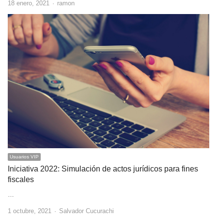
Author
18 enero, 2021
ramon
Usuarios VIP
Iniciativa 2022: Simulación de actos jurídicos para fines
fiscales
…
Author
1 octubre, 2021
Salvador Cucurachi