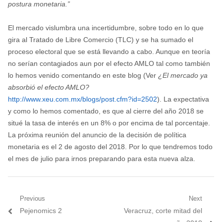
postura monetaria.”
El mercado vislumbra una incertidumbre, sobre todo en lo que
gira al Tratado de Libre Comercio (TLC) y se ha sumado el
proceso electoral que se está llevando a cabo. Aunque en teoría
no serían contagiados aun por el efecto AMLO tal como también
lo hemos venido comentando en este blog (Ver
¿El mercado ya
absorbió el efecto AMLO?
http://www.xeu.com.mx/blogs/post.cfm?id=2502
). La expectativa
y como lo hemos comentado, es que al cierre del año 2018 se
situé la tasa de interés en un 8% o por encima de tal porcentaje.
La próxima reunión del anuncio de la decisión de política
monetaria es el 2 de agosto del 2018. Por lo que tendremos todo
el mes de julio para irnos preparando para esta nueva alza.
Navegación
Previous
Next
Previous
Next
Pejenomics 2
Veracruz, corte mitad del
de
post:
post: