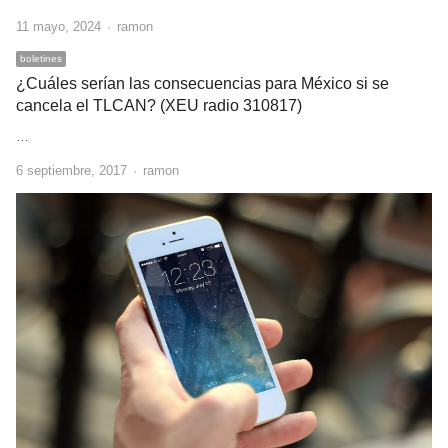
Author
11 mayo, 2024
ramon
boletines
¿Cuáles serían las consecuencias para México si se
cancela el TLCAN? (XEU radio 310817)
…
Author
6 septiembre, 2017
ramon