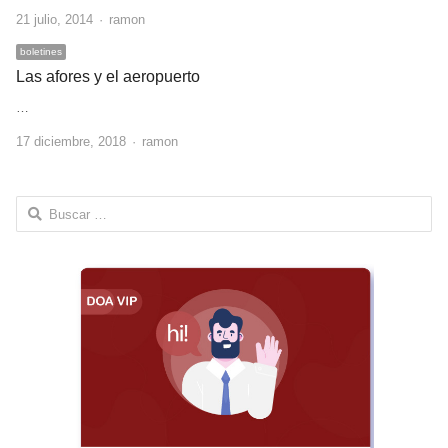
Author
21 julio, 2014
ramon
boletines
Las afores y el aeropuerto
…
Author
17 diciembre, 2018
ramon
Buscar: