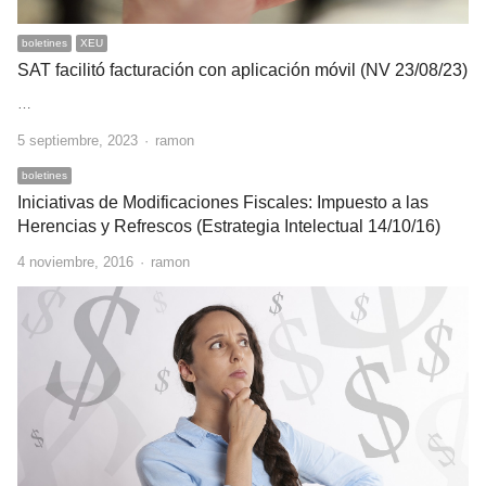
boletines
XEU
SAT facilitó facturación con aplicación móvil (NV 23/08/23)
…
Author
5 septiembre, 2023
ramon
boletines
Iniciativas de Modificaciones Fiscales: Impuesto a las
Herencias y Refrescos (Estrategia Intelectual 14/10/16)
Author
4 noviembre, 2016
ramon