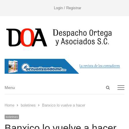
Login / Registrar
Open
Menu
Menu
search
panel
Home
boletines
Banxico lo vuelve a hacer
boletines
Banxico lo vuelve a hacer