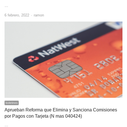
…
Author
6 febrero, 2022
ramon
boletines
Aprueban Reforma que Elimina y Sanciona Comisiones
por Pagos con Tarjeta (N mas 040424)
…