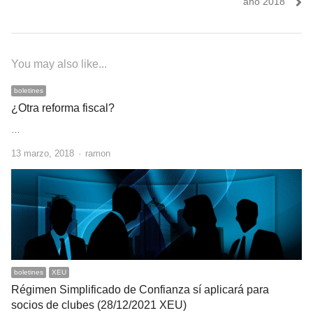
año 2018
entradas
You may also like...
boletines
¿Otra reforma fiscal?
…
Author
13 marzo, 2018
ramon
boletines
XEU
Régimen Simplificado de Confianza sí aplicará para
socios de clubes (28/12/2021 XEU)