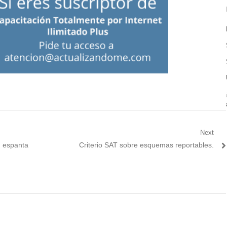
Next
Next
, espanta
Criterio SAT sobre esquemas reportables.
post: