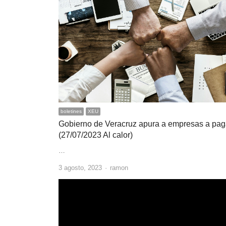
boletines
XEU
Gobierno de Veracruz apura a empresas a pag
(27/07/2023 Al calor)
…
Author
3 agosto, 2023
ramon