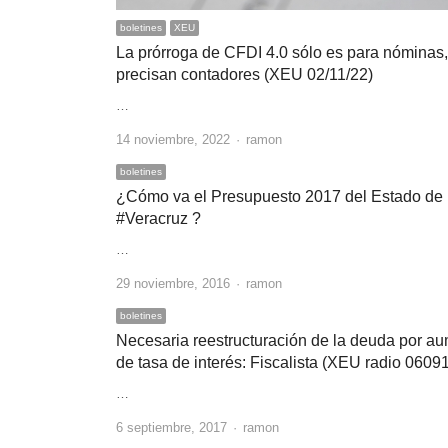
boletines
XEU
La prórroga de CFDI 4.0 sólo es para nóminas,
precisan contadores (XEU 02/11/22)
…
Author
14 noviembre, 2022
ramon
boletines
¿Cómo va el Presupuesto 2017 del Estado de
#Veracruz ?
…
Author
29 noviembre, 2016
ramon
boletines
Necesaria reestructuración de la deuda por a
de tasa de interés: Fiscalista (XEU radio 0609
…
Author
6 septiembre, 2017
ramon