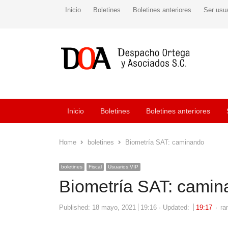
Inicio
Boletines
Boletines anteriores
Ser usu
Inicio
Boletines
Boletines anteriores
Home
boletines
Biometría SAT: caminando
boletines
Fiscal
Usuarios VIP
Biometría SAT: cami
Au
Published:
18 mayo, 2021
19:16
Updated:
19:17
ra