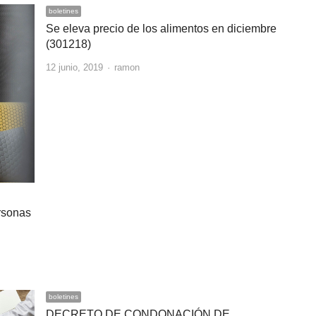
boletines
Se eleva precio de los alimentos en diciembre
(301218)
Author
12 junio, 2019
ramon
ersonas
boletines
DECRETO DE CONDONACIÓN DE