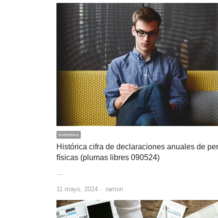
boletines
Histórica cifra de declaraciones anuales de p
físicas (plumas libres 090524)
…
Author
11 mayo, 2024
ramon