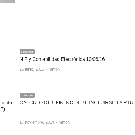
boletines
NIF y Contabilidad Electrónica 10/06/16
Author
25 junio, 2016
ramon
boletines
umento
CALCULO DE UFIN: NO DEBE INCLUIRSE LA PTU
17)
…
Author
17 noviembre, 2014
ramon