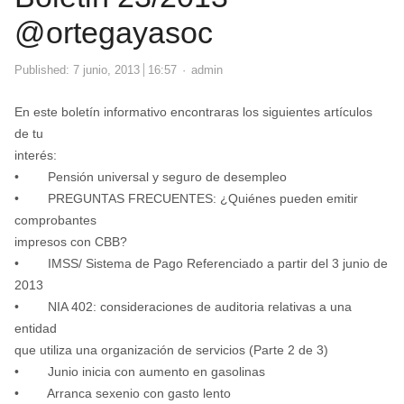
@ortegayasoc
Author
Published:
7 junio, 2013
16:57
admin
En este boletín informativo encontraras los siguientes artículos
de tu
interés:
• Pensión universal y seguro de desempleo
• PREGUNTAS FRECUENTES: ¿Quiénes pueden emitir
comprobantes
impresos con CBB?
• IMSS/ Sistema de Pago Referenciado a partir del 3 junio de
2013
• NIA 402: consideraciones de auditoria relativas a una
entidad
que utiliza una organización de servicios (Parte 2 de 3)
• Junio inicia con aumento en gasolinas
• Arranca sexenio con gasto lento