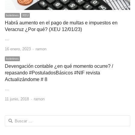
boletines
XEU
Habrá aumento en el pago de multas e impuestos en
Veracruz ¿Por qué? (XEU 12/01/23)
…
Author
16 enero, 2023
ramon
boletines
Devengación contable ¿en qué momento ocurre? /
repasando #PostuladosBásicos #NIF revista
Actualizándome # 8
…
Author
11 junio, 2018
ramon
Buscar: