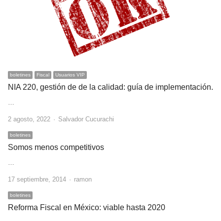
boletines
Fiscal
Usuarios VIP
NIA 220, gestión de de la calidad: guía de implementación.
…
Author
2 agosto, 2022
Salvador Cucurachi
boletines
Somos menos competitivos
…
Author
17 septiembre, 2014
ramon
boletines
Reforma Fiscal en México: viable hasta 2020