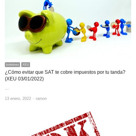
boletines
XEU
¿Cómo evitar que SAT te cobre impuestos por tu tanda?
(XEU 03/01/2022)
…
Author
13 enero, 2022
ramon