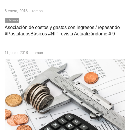
…
Author
8 enero, 2018
ramon
boletines
Asociación de costos y gastos con ingresos / repasando
#PostuladosBásicos #NIF revista Actualizándome # 9
…
Author
11 junio, 2018
ramon