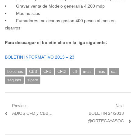
• Gravar venta de Modelo generaría 4,200 mdp
• Más noticias
• Fumadores mexicanos gastan 400 pesos al mes en
cigarros
Para descargar el boletín clic en la liga siguiente:
BOLETIN INFORMATIVO 2013 – 23
boletines
CBB
CFD
CFDI
cff
imss
nias
sat
seguros
sipare
Navegación
Previous
Next
Previous
Next
ADIOS CFD y CBB…
BOLETIN 24/2013
de
post:
post:
@ORTEGAYASOC
entradas