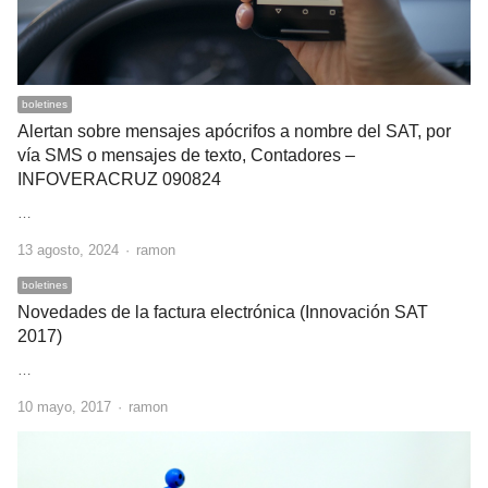
boletines
Alertan sobre mensajes apócrifos a nombre del SAT, por
vía SMS o mensajes de texto, Contadores –
INFOVERACRUZ 090824
…
Author
13 agosto, 2024
ramon
boletines
Novedades de la factura electrónica (Innovación SAT
2017)
…
Author
10 mayo, 2017
ramon