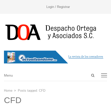
Login / Registrar
Open
Menu
Menu
search
panel
Home
Posts tagged:
CFD
CFD