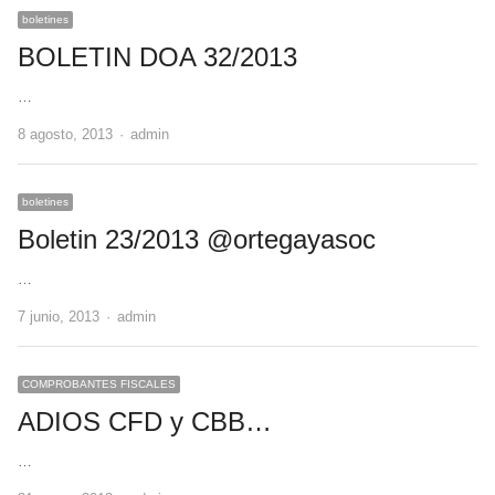
boletines
BOLETIN DOA 32/2013
…
Author
8 agosto, 2013
admin
boletines
Boletin 23/2013 @ortegayasoc
…
Author
7 junio, 2013
admin
COMPROBANTES FISCALES
ADIOS CFD y CBB…
…