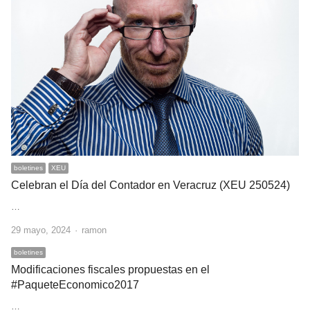
boletines
XEU
Celebran el Día del Contador en Veracruz (XEU 250524)
…
Author
29 mayo, 2024
ramon
boletines
Modificaciones fiscales propuestas en el
#PaqueteEconomico2017
…