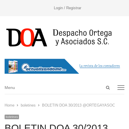
Login / Registrar
Open
Menu
Menu
search
panel
Home
boletines
BOLETIN DOA 30/2013 @ORTEGAYASOC
boletines
BOLETIN DOA 30/2013