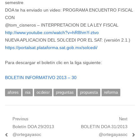
semestre
DOA te ha enviado un video: PROGRAMA ENCUENTRO FISCAL
CON
@tom_cisneros – INTERPRETACION DE LA LEY FISCAL
http://www.youtube.com/watch?v=hR8hmY-ztvo
NUEVA APLICACION DEL SOLCEDI POR EL SAT: (versión 2.1.)
https://portalsat.plataforma.sat.gob.mx/solcedi/
Para descargar el boletín clic en la liga siguiente:
BOLETIN INFORMATIVO 2013 – 30
afores
nia
ocdeisr
preguntas
propuesta
reforma
Navegación
Previous
Next
Previous
Next
Boletín DOA 29/2013
BOLETIN DOA 31/2013
de
post:
post:
@ortegayasoc
@ortegayasoc