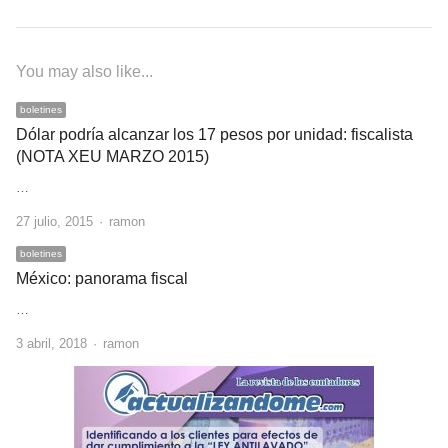
entradas
You may also like...
boletines
Dólar podría alcanzar los 17 pesos por unidad: fiscalista
(NOTA XEU MARZO 2015)
…
Author
27 julio, 2015
ramon
boletines
México: panorama fiscal
…
Author
3 abril, 2018
ramon