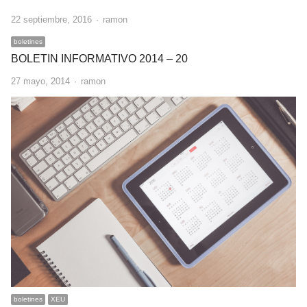
Author
22 septiembre, 2016
ramon
boletines
BOLETIN INFORMATIVO 2014 – 20
Author
27 mayo, 2014
ramon
boletines
XEU