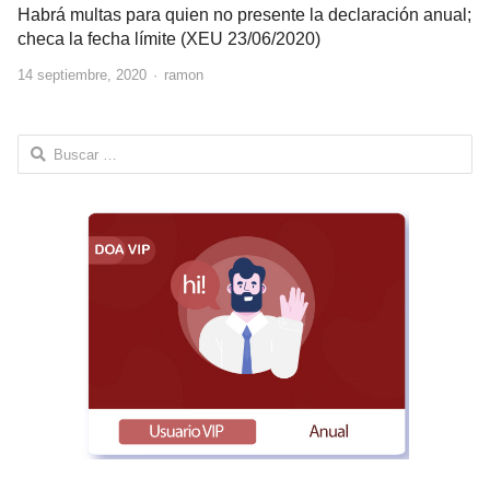
Habrá multas para quien no presente la declaración anual;
checa la fecha límite (XEU 23/06/2020)
Author
14 septiembre, 2020
ramon
Buscar: