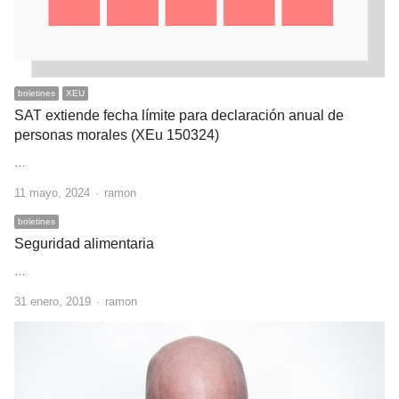
boletines
XEU
SAT extiende fecha límite para declaración anual de
personas morales (XEu 150324)
…
Author
11 mayo, 2024
ramon
boletines
Seguridad alimentaria
…
Author
31 enero, 2019
ramon