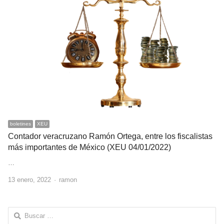
boletines
XEU
Contador veracruzano Ramón Ortega, entre los fiscalistas
más importantes de México (XEU 04/01/2022)
…
Author
13 enero, 2022
ramon
Buscar: