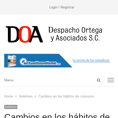
Login / Registrar
Open
Menu
Menu
search
panel
Home
boletines
Cambios en los hábitos de consumo
boletines
Cambios en los hábitos de