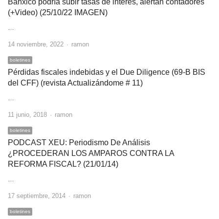
Banxico podría subir tasas de interés, alertan contadores
(+Video) (25/10/22 IMAGEN)
…
Author
14 noviembre, 2022
ramon
boletines
Pérdidas fiscales indebidas y el Due Diligence (69-B BIS
del CFF) (revista Actualizándome # 11)
…
Author
11 junio, 2018
ramon
boletines
PODCAST XEU: Periodismo De Análisis
¿PROCEDERAN LOS AMPAROS CONTRA LA
REFORMA FISCAL? (21/01/14)
…
Author
17 septiembre, 2014
ramon
boletines