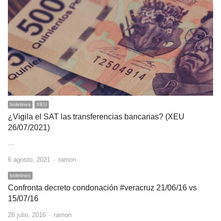
boletines
XEU
¿Vigila el SAT las transferencias bancarias? (XEU
26/07/2021)
…
Author
6 agosto, 2021
ramon
boletines
Confronta decreto condonación #veracruz 21/06/16 vs
15/07/16
Author
26 julio, 2016
ramon