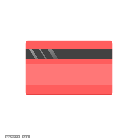
boletines
XEU