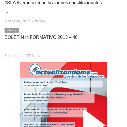
#SLA #veracruz modificaciones constitucionales
…
Author
9 octubre, 2017
ramon
boletines
BOLETIN INFORMATIVO 2013 – 48
…
Author
3 diciembre, 2013
ramon