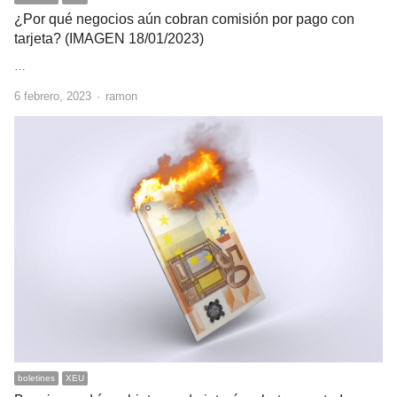
¿Por qué negocios aún cobran comisión por pago con
tarjeta? (IMAGEN 18/01/2023)
…
Author
6 febrero, 2023
ramon
boletines
XEU