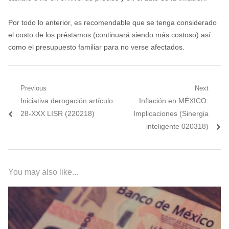
Por todo lo anterior, es recomendable que se tenga considerado
el costo de los préstamos (continuará siendo más costoso) así
como el presupuesto familiar para no verse afectados.
Navegación
Previous
Next
Previous
Next
Iniciativa derogación artículo
Inflación en MÉXICO:
de
post:
post:
28-XXX LISR (220218)
Implicaciones (Sinergia
entradas
inteligente 020318)
You may also like...