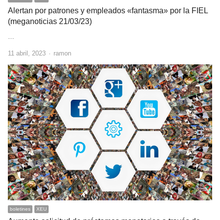
Alertan por patrones y empleados «fantasma» por la FIEL
(meganoticias 21/03/23)
…
Author
11 abril, 2023
ramon
boletines
XEU