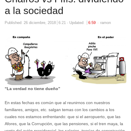
a la sociedad
Author
Published:
26 diciembre, 2018
6:21
Updated:
6:59
ramon
“La verdad no tiene dueño”
En estas fechas es común que al reunirnos con nuestros
familiares, amigos, etc. salgan temas con los cambios a los
cuales nos estamos enfrentando: que si el aeropuerto, que las
Afores, que la Corrupción, que las pensiones, si el tren maya, la
venta del avión presidencial, los salarios, teorías de conspiración,