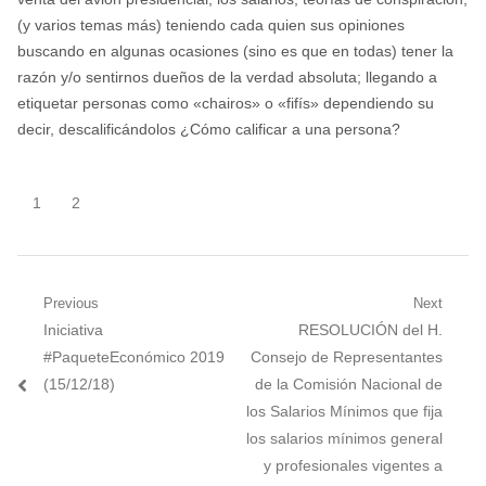
(y varios temas más) teniendo cada quien sus opiniones
buscando en algunas ocasiones (sino es que en todas) tener la
razón y/o sentirnos dueños de la verdad absoluta; llegando a
etiquetar personas como «chairos» o «fifís» dependiendo su
decir, descalificándolos ¿Cómo calificar a una persona?
1
2
Navegación
Previous
Next
Previous
Next
Iniciativa
RESOLUCIÓN del H.
de
post:
post:
#PaqueteEconómico 2019
Consejo de Representantes
entradas
(15/12/18)
de la Comisión Nacional de
los Salarios Mínimos que fija
los salarios mínimos general
y profesionales vigentes a