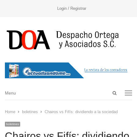
Login / Registrar
Open
Menu
Menu
search
panel
Home
boletines
Chairos vs Fifís: dividiendo a la sociedad
boletines
Chairos vs Fifís: dividiendo