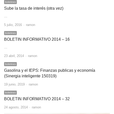
boletines
Sube la tasa de interés (otra vez)
…
Author
5 julio, 2016
ramon
boletines
BOLETIN INFORMATIVO 2014 – 16
…
Author
23 abril, 2014
ramon
boletines
Gasolina y el IEPS: Finanzas publicas y economía
(Sinergia inteligente 150319)
Author
19 junio, 2019
ramon
boletines
BOLETIN INFORMATIVO 2014 – 32
Author
24 agosto, 2014
ramon