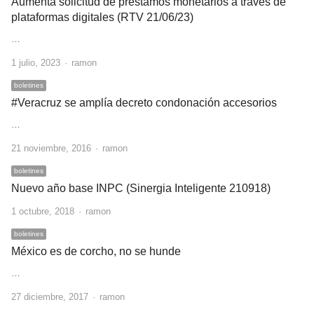
Aumenta solicitud de préstamos monetarios a través de
plataformas digitales (RTV 21/06/23)
…
Author
1 julio, 2023
ramon
boletines
#Veracruz se amplía decreto condonación accesorios
…
Author
21 noviembre, 2016
ramon
boletines
Nuevo año base INPC (Sinergia Inteligente 210918)
Author
1 octubre, 2018
ramon
boletines
México es de corcho, no se hunde
…
Author
27 diciembre, 2017
ramon