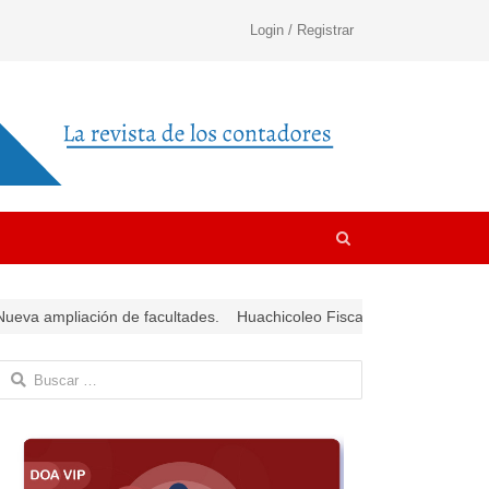
Login / Registrar
Open
search
panel
eva ampliación de facultades.
Huachicoleo Fiscal del terror.
Simplifi
Buscar: