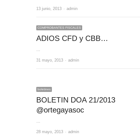
Author
13 junio, 2013
admin
COMPROBANTES FISCALES
ADIOS CFD y CBB…
…
Author
31 mayo, 2013
admin
boletines
BOLETIN DOA 21/2013
@ortegayasoc
…
Author
28 mayo, 2013
admin