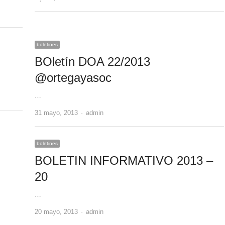
boletines
BOletín DOA 22/2013
@ortegayasoc
…
Author
31 mayo, 2013
admin
boletines
BOLETIN INFORMATIVO 2013 –
20
…
Author
20 mayo, 2013
admin