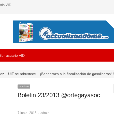
ario VID
Ser usuario VID
UIF se robustece
¡Banderazo a la fiscalización de gasolineros! Nu
boletines
Boletin 23/2013 @ortegayasoc
…
Author
7 junio, 2013
admin