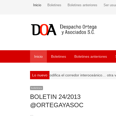
Inicio
Boletines
Boletines anteriores
Ser usu
Inicio
Boletines
Boletines anteriores
ividades vulnerables
Lo nuevo
Se modifica el corredor interoceánico… otra vez
boletines
BOLETIN 24/2013
@ORTEGAYASOC
…