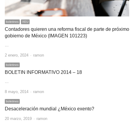
boletines
XEU
Contadores quieren una reforma fiscal de parte de próximo
gobierno de México (IMAGEN 101223)
…
Author
2 enero, 2024
ramon
boletines
BOLETIN INFORMATIVO 2014 – 18
…
Author
8 mayo, 2014
ramon
boletines
Desaceleración mundial ¿México exento?
Author
20 marzo, 2019
ramon