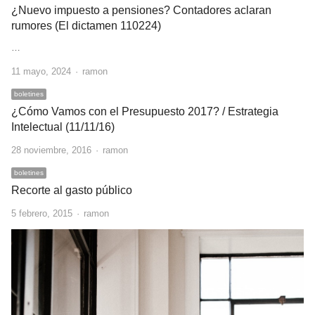
¿Nuevo impuesto a pensiones? Contadores aclaran
rumores (El dictamen 110224)
…
Author
11 mayo, 2024
ramon
boletines
¿Cómo Vamos con el Presupuesto 2017? / Estrategia
Intelectual (11/11/16)
Author
28 noviembre, 2016
ramon
boletines
Recorte al gasto público
Author
5 febrero, 2015
ramon