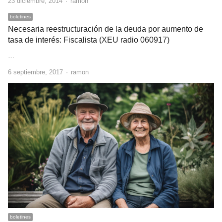
Author
23 diciembre, 2014
ramon
boletines
Necesaria reestructuración de la deuda por aumento de
tasa de interés: Fiscalista (XEU radio 060917)
…
Author
6 septiembre, 2017
ramon
boletines