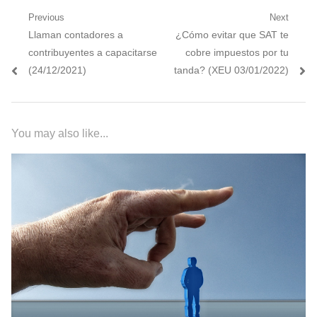
Navegación
Previous
Next
Previous
Next
Llaman contadores a
¿Cómo evitar que SAT te
de
post:
post:
contribuyentes a capacitarse
cobre impuestos por tu
entradas
(24/12/2021)
tanda? (XEU 03/01/2022)
You may also like...