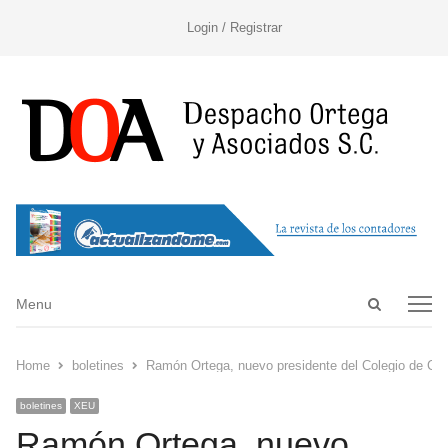
Login / Registrar
Open
Menu
Menu
search
panel
Home
boletines
Ramón Ortega, nuevo presidente del Colegio de Co
boletines
XEU
Ramón Ortega, nuevo