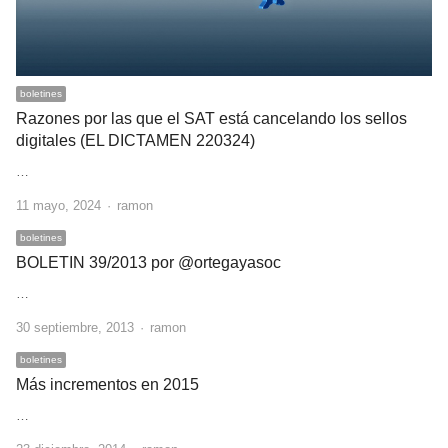
boletines
Razones por las que el SAT está cancelando los sellos
digitales (EL DICTAMEN 220324)
…
Author
11 mayo, 2024
ramon
boletines
BOLETIN 39/2013 por @ortegayasoc
…
Author
30 septiembre, 2013
ramon
boletines
Más incrementos en 2015
…