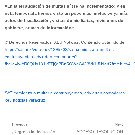
«En la recaudación de multas sí (se ha incrementado) y en
esta temporada hemos visto un poco más, inclusive ya más
actos de fiscalización, visitas domiciliarias, revisiones de
gabinete, cruces de información».
© Derechos Reservados. XEU Noticias. Contenido obtenido de:
https://xeu.mx/veracruz/1295702/sat-comienza-a-multar-a-
contribuyentes-advierten-contadores?
fbclid=IwAR0QUa131vETjQtBDn5OWoGd53VKHfNdorf7fnvek_ta
SAT comienza a multar a contribuyentes, advierten contadores –
xeu noticias veracruz
Navegación
Previous
Next
Previous
Next
¡Regresa la deducción
ACCESO RESOLUCION