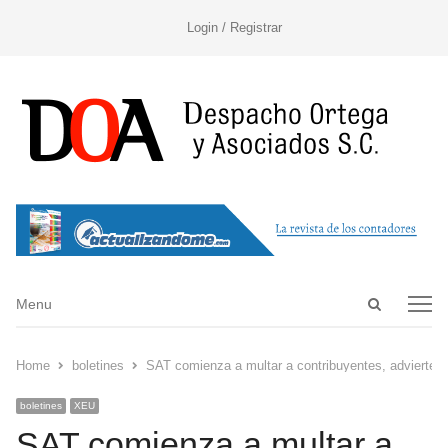
Login / Registrar
Open
Menu
Menu
search
panel
Home
boletines
SAT comienza a multar a contribuyentes, advierten
boletines
XEU
SAT comienza a multar a