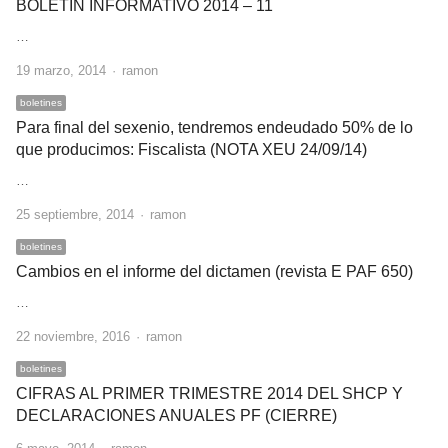
BOLETIN INFORMATIVO 2014 – 11
…
Author
19 marzo, 2014
ramon
boletines
Para final del sexenio, tendremos endeudado 50% de lo
que producimos: Fiscalista (NOTA XEU 24/09/14)
…
Author
25 septiembre, 2014
ramon
boletines
Cambios en el informe del dictamen (revista E PAF 650)
…
Author
22 noviembre, 2016
ramon
boletines
CIFRAS AL PRIMER TRIMESTRE 2014 DEL SHCP Y
DECLARACIONES ANUALES PF (CIERRE)
Author