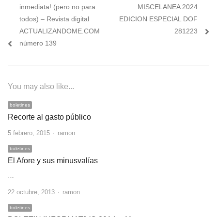
de
post:
post:
inmediata! (pero no para
MISCELANEA 2024
entradas
todos) – Revista digital
EDICION ESPECIAL DOF
ACTUALIZANDOME.COM
281223
número 139
You may also like...
boletines
Recorte al gasto público
Author
5 febrero, 2015
ramon
boletines
El Afore y sus minusvalías
…
Author
22 octubre, 2013
ramon
boletines