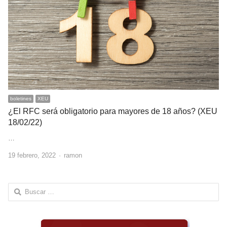
boletines
XEU
¿El RFC será obligatorio para mayores de 18 años? (XEU
18/02/22)
…
Author
19 febrero, 2022
ramon
Buscar: