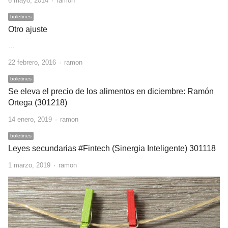
6 mayo, 2014
ramon
boletines
Otro ajuste
…
Author
22 febrero, 2016
ramon
boletines
Se eleva el precio de los alimentos en diciembre: Ramón
Ortega (301218)
Author
14 enero, 2019
ramon
boletines
Leyes secundarias #Fintech (Sinergia Inteligente) 301118
Author
1 marzo, 2019
ramon