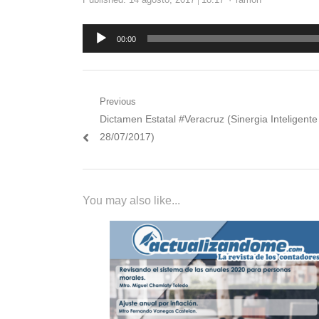
Reproductor
00:00
de
audio
Navegación
Previous
Previous
Dictamen Estatal #Veracruz (Sinergia Inteligente
de
post:
28/07/2017)
entradas
You may also like...