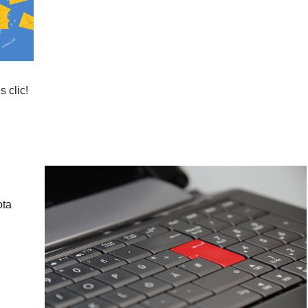
 clic!
ota