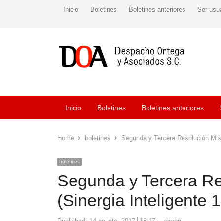
Inicio
Boletines
Boletines anteriores
Ser usu
Inicio
Boletines
Boletines anteriores
Home
boletines
Segunda y Tercera Resolución Misc
boletines
Segunda y Tercera Re
(Sinergia Inteligente 
Author
Published:
14 agosto, 2017
18:17
ramon