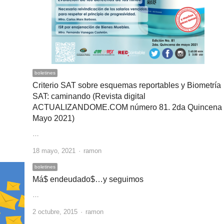
boletines
Criterio SAT sobre esquemas reportables y Biometría
SAT: caminando (Revista digital
ACTUALIZANDOME.COM número 81. 2da Quincena
Mayo 2021)
…
Author
18 mayo, 2021
ramon
boletines
Má$ endeudado$…y seguimos
…
Author
2 octubre, 2015
ramon