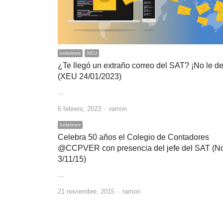
boletines
XEU
¿Te llegó un extraño correo del SAT? ¡No le des
(XEU 24/01/2023)
…
Author
6 febrero, 2023
ramon
boletines
Celebra 50 años el Colegio de Contadores
@CCPVER con presencia del jefe del SAT (N
3/11/15)
…
Author
21 noviembre, 2015
ramon