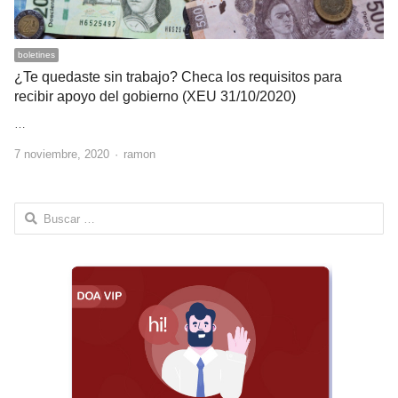
boletines
¿Te quedaste sin trabajo? Checa los requisitos para
recibir apoyo del gobierno (XEU 31/10/2020)
…
Author
7 noviembre, 2020
ramon
Buscar: