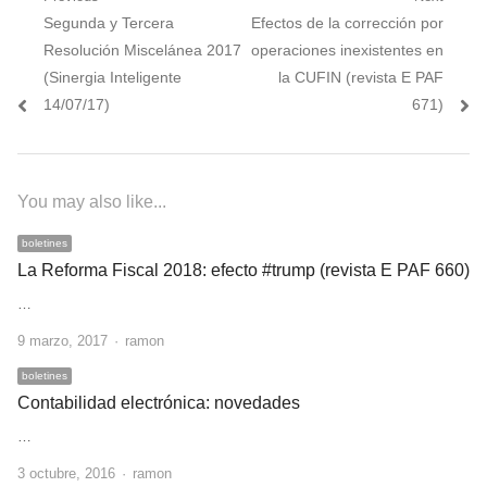
Navegación
Previous
Next
Segunda y Tercera
Efectos de la corrección por
de
post:
post:
Resolución Miscelánea 2017
operaciones inexistentes en
entradas
(Sinergia Inteligente
la CUFIN (revista E PAF
14/07/17)
671)
You may also like...
boletines
La Reforma Fiscal 2018: efecto #trump (revista E PAF 660)
…
Author
9 marzo, 2017
ramon
boletines
Contabilidad electrónica: novedades
…
Author
3 octubre, 2016
ramon