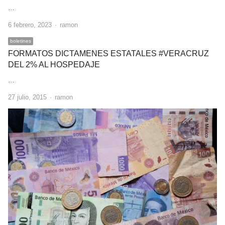
…
Author
6 febrero, 2023
ramon
boletines
FORMATOS DICTAMENES ESTATALES #VERACRUZ
DEL 2% AL HOSPEDAJE
…
Author
27 julio, 2015
ramon