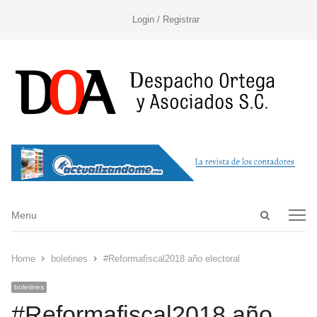
Login / Registrar
Open
Menu
Menu
search
panel
Home
boletines
#Reformafiscal2018 año electoral
boletines
#Reformafiscal2018 año