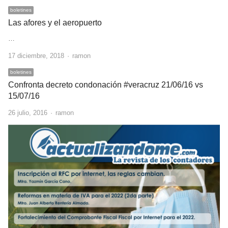
boletines
Las afores y el aeropuerto
…
Author
17 diciembre, 2018
ramon
boletines
Confronta decreto condonación #veracruz 21/06/16 vs
15/07/16
Author
26 julio, 2016
ramon