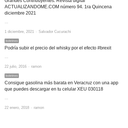
Grandes Contribuyentes. Revista digital
ACTUALIZANDOME.COM número 94. 1ra Quincena
diciembre 2021
…
Author
1 diciembre, 2021
Salvador Cucurachi
boletines
Podría subir el precio del whisky por el efecto #brexit
…
Author
22 julio, 2016
ramon
boletines
Consigue gasolina más barata en Veracruz con una app
que puedes descargar en tu celular XEU 030118
…
Author
22 enero, 2018
ramon